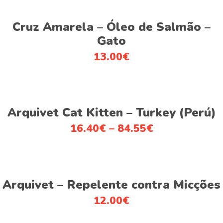
This
Ver opções
product
Cruz Amarela – Óleo de Salmão –
has
Gato
multiple
13.00
€
variants.
The
options
This
may
Ver opções
product
be
Arquivet Cat Kitten – Turkey (Perú)
has
chosen
16.40
€
–
84.55
€
multiple
on
variants.
the
The
product
This
options
page
Ver opções
product
Arquivet – Repelente contra Micções
may
has
be
12.00
€
multiple
chosen
variants.
on