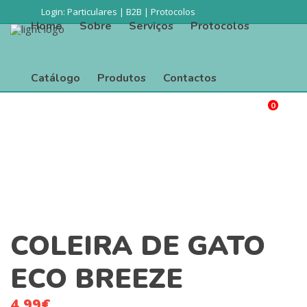
Login:
Particulares
|
B2B
|
Protocolos
Home
Sobre
Serviços
Protocolos
Catálogo
Produtos
Contactos
0
Procurar
Home
Sobre
Serviços
Protocolos
Catálogo
Produtos
Contactos
COLEIRA DE GATO
ECO BREEZE
4.99
€