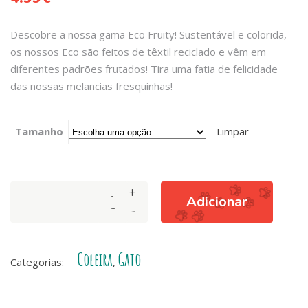
Descobre a nossa gama Eco Fruity! Sustentável e colorida,
os nossos Eco são feitos de têxtil reciclado e vêm em
diferentes padrões frutados! Tira uma fatia de felicidade
das nossas melancias fresquinhas!
Tamanho
Limpar
+
COLEIRA
Adicionar
-
DE
GATO
ECO
Coleira
Gato
BREEZE
Categorias:
,
quantity