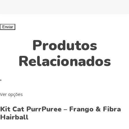
Produtos
Relacionados
This
Ver opções
product
Kit Cat PurrPuree – Frango & Fibra
has
Hairball
multiple
variants.