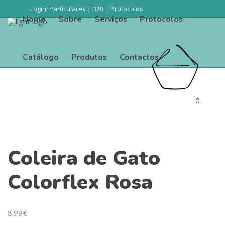
Login:
Particulares
|
B2B
|
Protocolos
Home
Sobre
Serviços
Protocolos
Catálogo
Produtos
Contactos
Procurar
Home
Sobre
Serviços
Protocolos
0
Sem produtos
Catálogo
Produtos
Contactos
Coleira de Gato
Colorflex Rosa
8.99
€