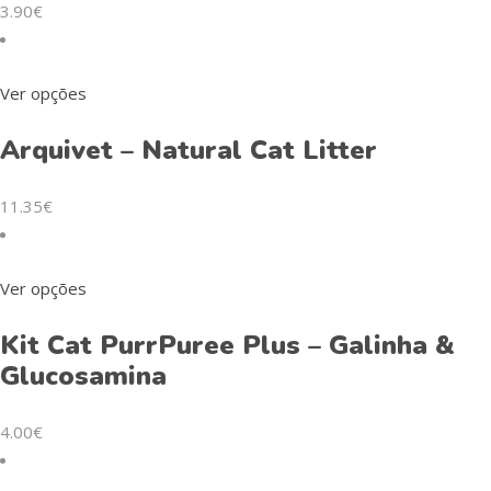
The
3.90
€
options
may
be
This
Ver opções
chosen
product
on
Arquivet – Natural Cat Litter
has
the
multiple
product
variants.
11.35
€
page
The
options
may
This
Ver opções
be
product
Kit Cat PurrPuree Plus – Galinha &
chosen
has
on
Glucosamina
multiple
the
variants.
product
The
4.00
€
page
options
may