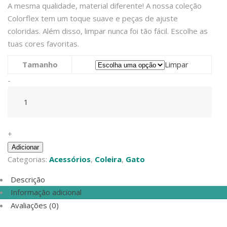
A mesma qualidade, material diferente! A nossa coleção
Colorflex tem um toque suave e peças de ajuste
coloridas. Além disso, limpar nunca foi tão fácil. Escolhe as
tuas cores favoritas.
Tamanho
Limpar
Coleira
-
de
Gato
Colorflex
Rosa
+
quantity
Adicionar
Categorias:
Acessórios
,
Coleira
,
Gato
Descrição
Informação adicional
Avaliações (0)