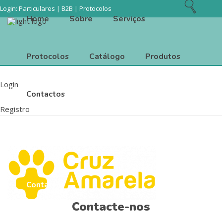
Login:
Particulares
|
B2B
|
Protocolos
Home
Sobre
Serviços
Protocolos
Catálogo
Produtos
Login
Home
Sobre
Serviços
Contactos
Registro
Protocolos
Catálogo
Produtos
Contactos
Contacte-nos