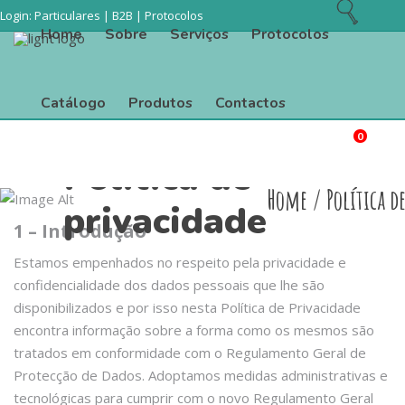
Login:
Particulares
|
B2B
|
Protocolos
Home
Sobre
Serviços
Protocolos
Catálogo
Produtos
Contactos
0
Procurar
Home
Sobre
Serviços
Protocolos
Política de
Home
/
Política d
privacidade
1 – Introdução
Catálogo
Produtos
Contactos
Estamos empenhados no respeito pela privacidade e
confidencialidade dos dados pessoais que lhe são
disponibilizados e por isso nesta Política de Privacidade
encontra informação sobre a forma como os mesmos são
tratados em conformidade com o Regulamento Geral de
Protecção de Dados. Adoptamos medidas administrativas e
tecnológicas para cumprir com o novo Regulamento Geral