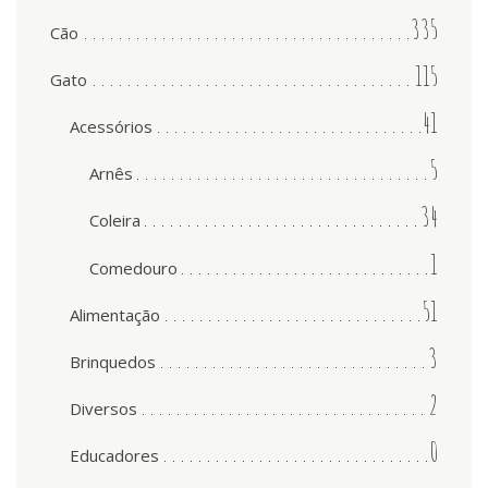
335
Cão
115
Gato
41
Acessórios
5
Arnês
34
Coleira
1
Comedouro
51
Alimentação
3
Brinquedos
2
Diversos
0
Educadores