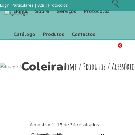
Login:
Particulares
|
B2B
|
Protocolos
Home
Sobre
Serviços
Protocolos
Catálogo
Produtos
Contactos
0
Procurar
Home
Sobre
Serviços
Protocolos
Coleira
Home
/
Produtos
/
Acessório
Catálogo
Produtos
Contactos
A mostrar 1–15 de 34 resultados