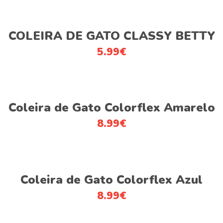
The
the
options
product
Adicionar
COLEIRA DE GATO CLASSY BETTY
may
page
be
5.99
€
chosen
on
the
This
product
Ver opções
product
Coleira de Gato Colorflex Amarelo
page
has
8.99
€
multiple
variants.
The
This
options
Ver opções
product
Coleira de Gato Colorflex Azul
may
has
be
8.99
€
multiple
chosen
variants.
on