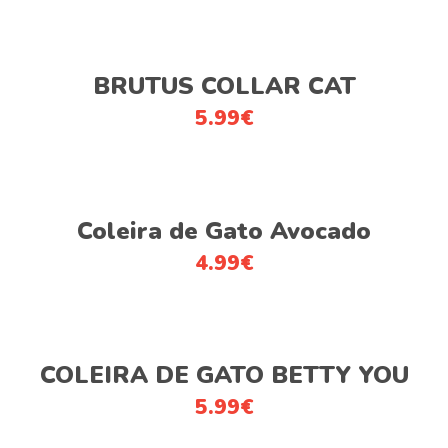
variants.
The
options
Adicionar
BRUTUS COLLAR CAT
may
be
5.99
€
chosen
on
the
This
product
Ver opções
product
Coleira de Gato Avocado
page
has
4.99
€
multiple
variants.
The
This
options
Ver opções
product
COLEIRA DE GATO BETTY YOU
may
has
be
5.99
€
multiple
chosen
variants.
on