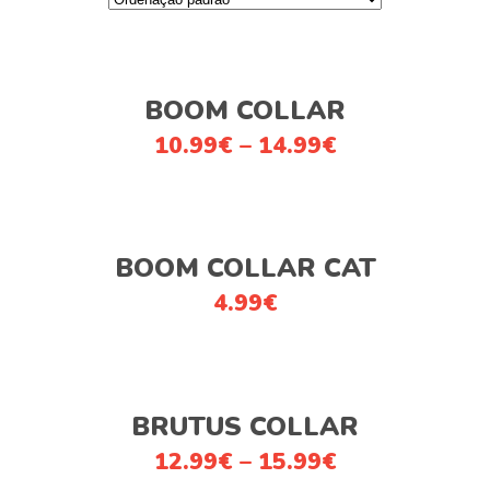
This
Ver opções
product
BOOM COLLAR
has
10.99
€
–
14.99
€
multiple
variants.
The
options
Adicionar
BOOM COLLAR CAT
may
be
4.99
€
chosen
on
the
This
product
Ver opções
product
BRUTUS COLLAR
page
has
12.99
€
–
15.99
€
multiple