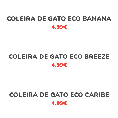
options
product
This
may
page
Ver opções
product
be
COLEIRA DE GATO ECO BANANA
has
chosen
4.99
€
multiple
on
variants.
the
The
product
This
options
page
Ver opções
product
COLEIRA DE GATO ECO BREEZE
may
has
be
4.99
€
multiple
chosen
variants.
on
The
the
This
options
product
Ver opções
product
COLEIRA DE GATO ECO CARIBE
may
page
has
be
4.99
€
multiple
chosen
variants.
on