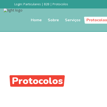
Login:
Particulares
|
B2B
|
Protocolos
Home
Sobre
Serviços
Protocolos
Protocolos