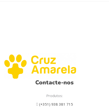
chosen
on
the
product
page
Contacte-nos
Produtos:
(+351) 938 381 715