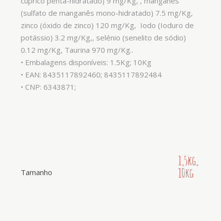
cúprico penta-hidratado) 9 mg/Kg, , manganês
(sulfato de manganês mono-hidratado) 7.5 mg/Kg,
zinco (óxido de zinco) 120 mg/Kg, Iodo (Ioduro de
potássio) 3.2 mg/Kg,, selénio (senelito de sódio)
0.12 mg/Kg, Taurina 970 mg/Kg..
• Embalagens disponíveis: 1.5Kg; 10Kg
• EAN: 8435117892460; 8435117892484
• CNP: 6343871;
1,5kg,
10kg
Tamanho