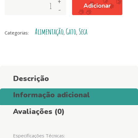
+
Arquivet
Adicionar
-
Cat
Esterilizado
–
Alimentação
Gato
Seca
Turkey
Categorias:
,
,
(Peru)
quantity
Descrição
Informação adicional
Avaliações (0)
Especificações Técnicas: