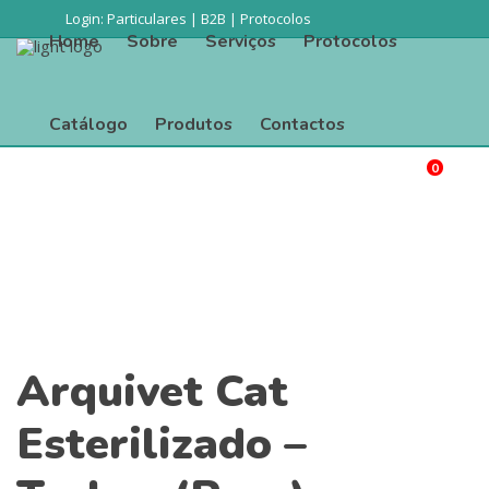
Login:
Particulares
|
B2B
|
Protocolos
Home
Sobre
Serviços
Protocolos
Catálogo
Produtos
Contactos
0
Procurar
Home
Sobre
Serviços
Protocolos
Catálogo
Produtos
Contactos
Arquivet Cat
Esterilizado –