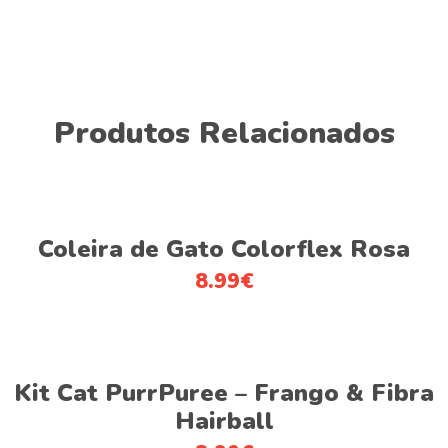
Produtos Relacionados
This
Ver opções
product
Coleira de Gato Colorflex Rosa
has
8.99
€
multiple
variants.
The
This
options
Ver opções
product
Kit Cat PurrPuree – Frango & Fibra
may
has
be
Hairball
multiple
chosen