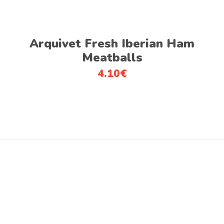
variants.
on
The
the
options
product
Adicionar
Arquivet Fresh Iberian Ham
may
page
be
Meatballs
chosen
4.10
€
on
the
product
page