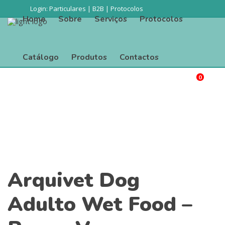
Login:
Particulares
|
B2B
|
Protocolos
Home
Sobre
Serviços
Protocolos
Catálogo
Produtos
Contactos
0
Procurar
Home
Sobre
Serviços
Protocolos
Catálogo
Produtos
Contactos
Arquivet Dog
Adulto Wet Food –