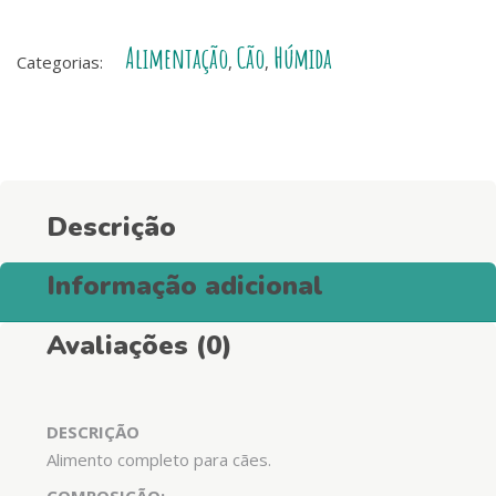
Adulto
Wet
Alimentação
Cão
Húmida
Food
Categorias:
,
,
-
Peru
e
Vaca
quantity
Descrição
Informação adicional
Avaliações (0)
DESCRIÇÃO
Alimento completo para cães.