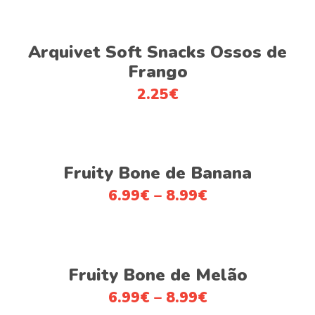
Adicionar
Arquivet Soft Snacks Ossos de
Frango
2.25
€
This
Ver opções
product
Fruity Bone de Banana
has
6.99
€
–
8.99
€
multiple
variants.
The
This
options
Ver opções
product
Fruity Bone de Melão
may
has
be
6.99
€
–
8.99
€
multiple
chosen