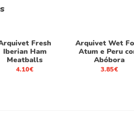
s
Adicionar
Adicionar
Arquivet Fresh
Arquivet Wet F
Iberian Ham
Atum e Peru c
Meatballs
Abóbora
4.10
€
3.85
€