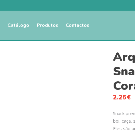
Catálogo
Produtos
Contactos
Arq
Sna
Cor
2.25
€
Snack prem
boi, caça,
Eles são u