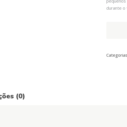
pequenos 
durante o 
Arquivet
Soft
Snacks
Ossos
e
Categoria
Corações
Mix
quantity
ções (0)