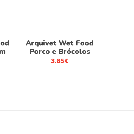
Adicionar
ood
Arquivet Wet Food
om
Porco e Brócolos
3.85
€