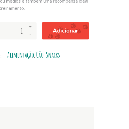
ou médios e também uma recompensa ideal
treinamento.
+
Adicionar
-
Alimentação
Cão
Snacks
s:
,
,