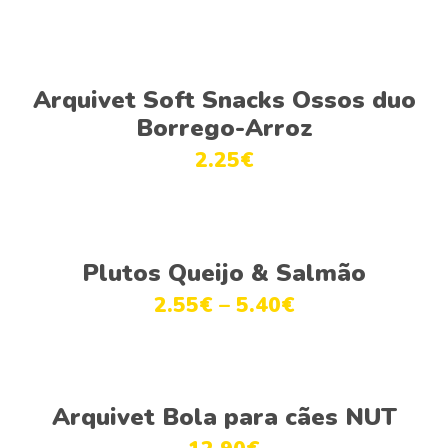
Adicionar
Arquivet Soft Snacks Ossos duo
Borrego-Arroz
2.25
€
This
Ver opções
product
Plutos Queijo & Salmão
has
2.55
€
–
5.40
€
multiple
variants.
The
options
Adicionar
Arquivet Bola para cães NUT
may
be