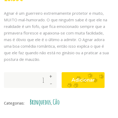
Agnar é um guerreiro extremamente protetor e muito,
MUITO mal-humorado. O que ninguém sabe é que ele na
realidade é um fofo, que fica emocionado sempre que a
primavera floresce e apaixona-se com muita facilidade,
mas é óbvio que ele é o último a admitir. O Agnar adora
uma boa comédia romântica, então isso explica o que é
que ele faz quando não está no ginásio ou a praticar a sua
postura de mauzão.
+
Dashi
Adicionar
-
Plush
Toy
-
Brinquedos
Cão
AGNAR
Categorias:
,
quantity