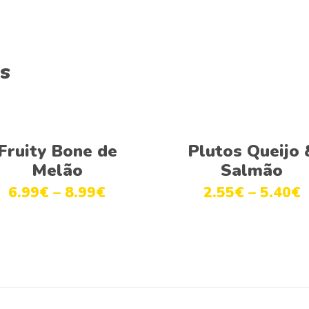
s
This
Ver opções
Ver opções
product
Fruity Bone de
Plutos Queijo 
has
Melão
Salmão
multiple
6.99
€
–
8.99
€
2.55
€
–
5.40
€
variants.
The
options
may
be
chosen
on