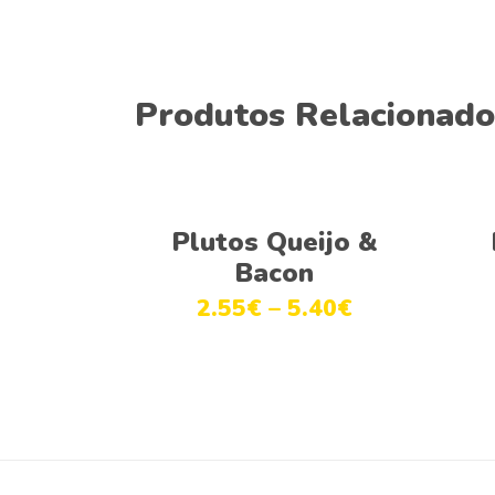
Produtos Relacionado
This
Ver opções
product
Plutos Queijo &
has
Bacon
multiple
2.55
€
–
5.40
€
variants.
The
options
may
be
chosen
on