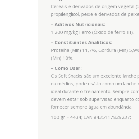
Cereais e derivados de origem vegetal (2%
propilenglicol, peixe e derivados de peix
– Aditivos Nutricionais:
1.200 mg/kg Ferro (Óxido de ferro III).
– Constituintes Analíticos:
Proteína (Min) 11,7%, Gordura (Min) 5,9
(Min) 18%.
– Como Usar:
Os Soft Snacks são um excelente lanch
ou médios, pode usá-lo como um lanche
ideal durante o treinamento. Sempre com
devem estar sob supervisão enquanto co
fornecer sempre água em abundância.
100 gr – 4434; EAN 8435117829237;