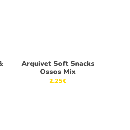
This
Adicionar
product
&
Arquivet Soft Snacks
has
Ossos Mix
multiple
2.25
€
variants.
The
options
may
be
chosen
on