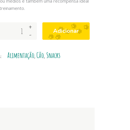
ou médios e também uma recompensa ideal
treinamento.
+
Adicionar
-
Alimentação
Cão
Snacks
s:
,
,