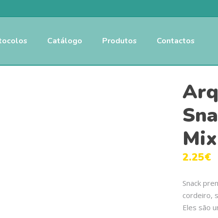
tocolos
Catálogo
Produtos
Contactos
Arq
Sna
Mix
2.25
€
Snack prem
cordeiro, 
Eles são u