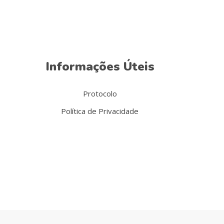
the
product
page
Informações Úteis
Protocolo
Política de Privacidade