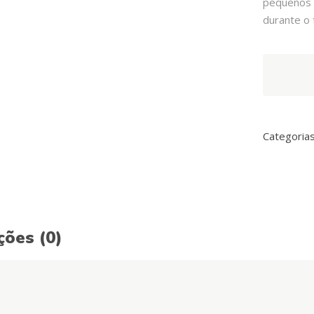
pequenos 
durante o 
Arquivet
Soft
Snacks
Corações
Mix
Categoria
quantity
ções (0)