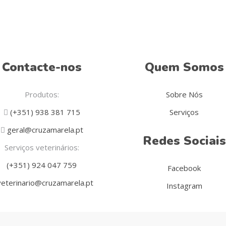
the
product
page
Contacte-nos
Quem Somos
Produtos:
Sobre Nós
(+351) 938 381 715
Serviços
geral@cruzamarela.pt
Redes Sociais
Serviços veterinários:
(+351) 924 047 759
Facebook
eterinario@cruzamarela.pt
Instagram