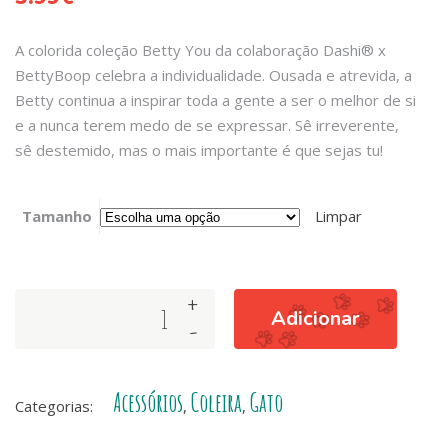
A colorida coleção Betty You da colaboração Dashi® x
BettyBoop celebra a individualidade. Ousada e atrevida, a
Betty continua a inspirar toda a gente a ser o melhor de si
e a nunca terem medo de se expressar. Sê irreverente,
sê destemido, mas o mais importante é que sejas tu!
Tamanho
Limpar
+
COLEIRA
Adicionar
-
DE
GATO
BETTY
Acessórios
Coleira
Gato
YOU
Categorias:
,
,
quantity