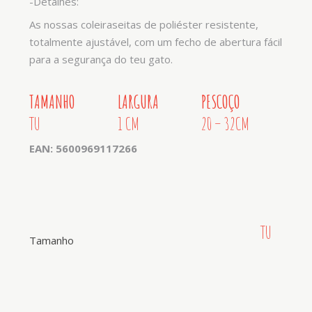
-Detalhes:
As nossas coleiraseitas de poliéster resistente,
totalmente ajustável, com um fecho de abertura fácil
para a segurança do teu gato.
TAMANHO
LARGURA
PESCOÇO
TU
1 CM
20 – 32CM
EAN: 5600969117266
TU
Tamanho