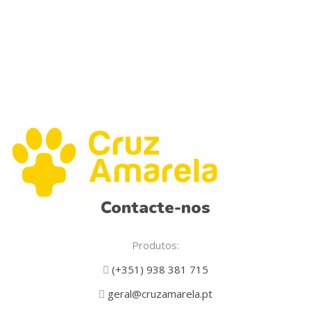
on
the
product
page
Contacte-nos
Produtos:
(+351) 938 381 715
geral@cruzamarela.pt