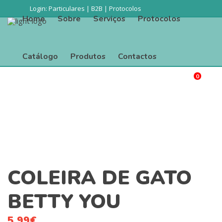
Login:
Particulares
|
B2B
|
Protocolos
Home
Sobre
Serviços
Protocolos
Catálogo
Produtos
Contactos
0
Procurar
Home
Sobre
Serviços
Protocolos
Catálogo
Produtos
Contactos
COLEIRA DE GATO
BETTY YOU
5.99
€