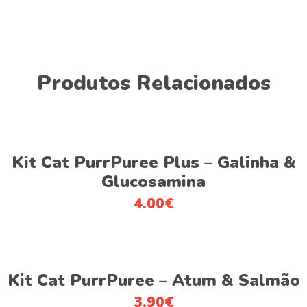
Produtos Relacionados
This
Ver opções
product
Kit Cat PurrPuree Plus – Galinha &
has
Glucosamina
multiple
4.00
€
variants.
The
options
This
may
Ver opções
product
be
Kit Cat PurrPuree – Atum & Salmão
has
chosen
3.90
€