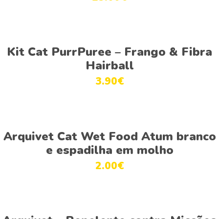
multiple
variants.
The
This
options
Ver opções
product
Kit Cat PurrPuree – Frango & Fibra
may
has
be
Hairball
multiple
chosen
3.90
€
variants.
on
The
the
options
product
This
may
page
Ver opções
product
be
Arquivet Cat Wet Food Atum branco
has
chosen
e espadilha em molho
multiple
on
2.00
€
variants.
the
The
product
options
page
This
may
Ver opções
product
be