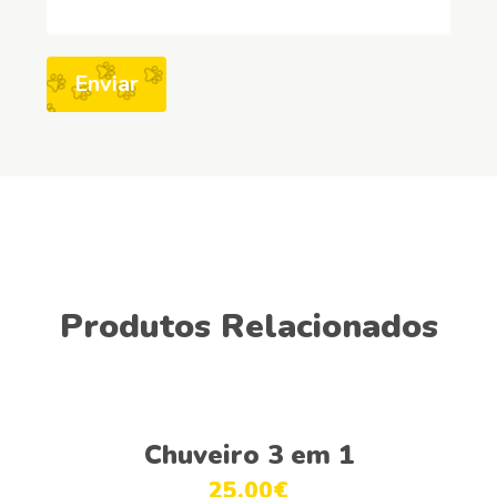
Produtos Relacionados
This
Ver opções
product
Chuveiro 3 em 1
has
25.00
€