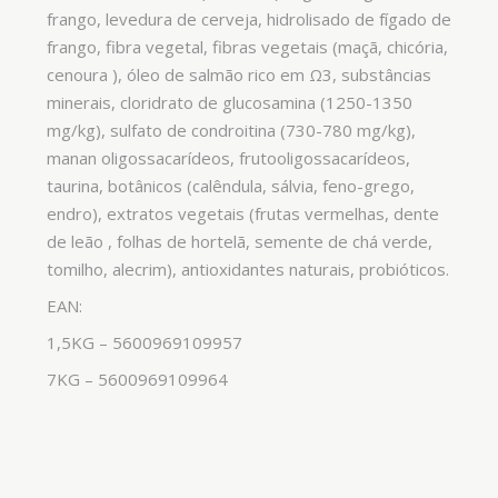
frango, levedura de cerveja, hidrolisado de fígado de
frango, fibra vegetal, fibras vegetais (maçã, chicória,
cenoura ), óleo de salmão rico em Ω3, substâncias
minerais, cloridrato de glucosamina (1250-1350
mg/kg), sulfato de condroitina (730-780 mg/kg),
manan oligossacarídeos, frutooligossacarídeos,
taurina, botânicos (calêndula, sálvia, feno-grego,
endro), extratos vegetais (frutas vermelhas, dente
de leão , folhas de hortelã, semente de chá verde,
tomilho, alecrim), antioxidantes naturais, probióticos.
EAN:
1,5KG – 5600969109957
7KG – 5600969109964