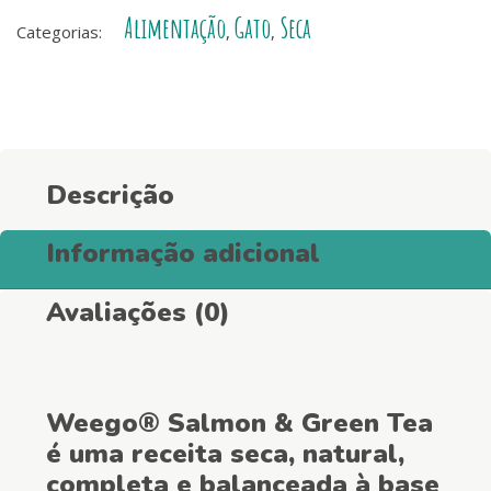
Alimentação
Gato
Seca
Tea
Categorias:
,
,
-
Receita
para
Gatos
Esterilizados
Descrição
quantity
Informação adicional
Avaliações (0)
Weego® Salmon & Green Tea
é uma receita seca, natural,
completa e balanceada à base