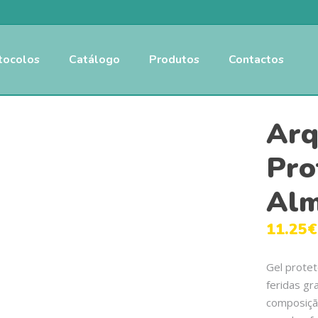
tocolos
Catálogo
Produtos
Contactos
Arq
Pro
Alm
11.25
€
Gel protet
feridas gr
composição