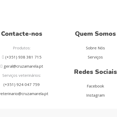
product
page
Contacte-nos
Quem Somos
Produtos:
Sobre Nós
(+351) 938 381 715
Serviços
geral@cruzamarela.pt
Redes Sociais
Serviços veterinários:
(+351) 924 047 759
Facebook
eterinario@cruzamarela.pt
Instagram