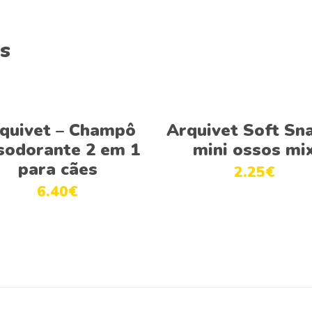
s
This
Ver opções
Adicionar
product
quivet – Champô
Arquivet Soft Sn
has
sodorante 2 em 1
mini ossos mi
multiple
para cães
2.25
€
variants.
6.40
€
The
options
may
be
chosen
on
the