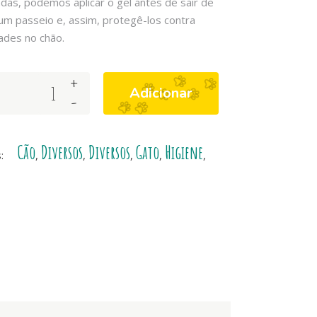
das, podemos aplicar o gel antes de sair de
um passeio e, assim, protegê-los contra
dades no chão.
+
Adicionar
-
Cão
Diversos
Diversos
Gato
Higiene
s:
,
,
,
,
,