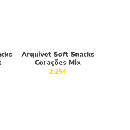
Adicionar
acks
Arquivet Soft Snacks
x
Corações Mix
2.25
€