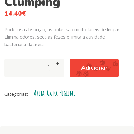
Clumping
14.40
€
Poderosa absorção, as bolas são muito fáceis de limpar.
Elimina odores, seca as fezes e limita a atividade
bacteriana da areia.
+
Arquivet
Adicionar
-
-
Silica
Crystal
Areia
Gato
Higiene
3,8lts
Categorias:
,
,
Clumping
quantity