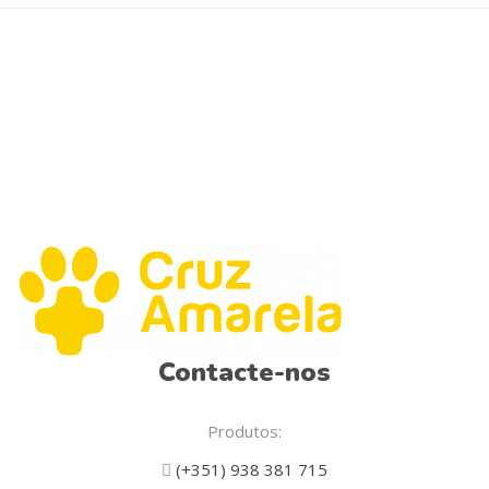
be
chosen
on
the
product
page
Contacte-nos
Produtos:
(+351) 938 381 715