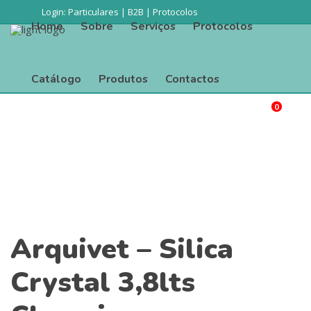
Login:
Particulares
|
B2B
|
Protocolos
Home
Sobre
Serviços
Protocolos
Catálogo
Produtos
Contactos
0
Procurar
Home
Sobre
Serviços
Protocolos
Catálogo
Produtos
Contactos
Arquivet – Silica
Crystal 3,8lts