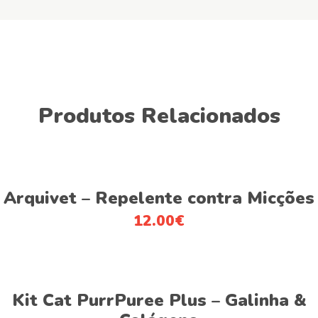
Produtos Relacionados
This
Ver opções
product
Arquivet – Repelente contra Micções
has
12.00
€
multiple
variants.
The
This
options
Ver opções
product
Kit Cat PurrPuree Plus – Galinha &
may
has
be