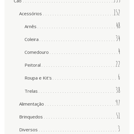
Cão
152
Acessórios
48
Arnês
34
Coleira
4
Comedouro
22
Peitoral
6
Roupa e Kit's
38
Trelas
97
Alimentação
51
Brinquedos
3
Diversos