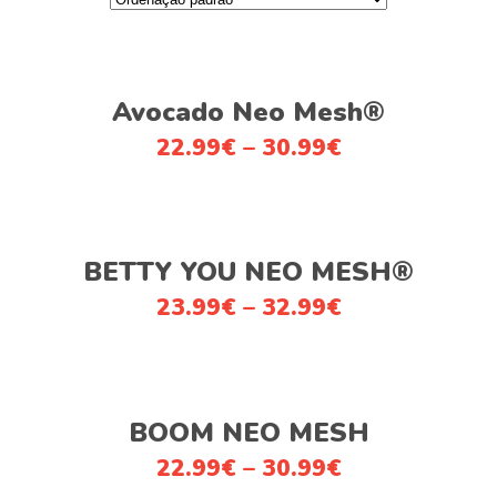
This
Ver opções
product
Avocado Neo Mesh®
has
22.99
€
–
30.99
€
multiple
variants.
The
This
options
Ver opções
product
BETTY YOU NEO MESH®
may
has
be
23.99
€
–
32.99
€
multiple
chosen
variants.
on
The
the
This
options
product
Ver opções
product
BOOM NEO MESH
may
page
has
be
22.99
€
–
30.99
€
multiple
chosen