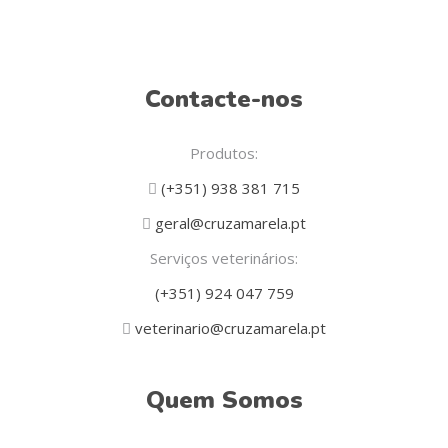
page
Contacte-nos
Produtos:
(+351) 938 381 715
geral@cruzamarela.pt
Serviços veterinários:
(+351) 924 047 759
veterinario@cruzamarela.pt
Quem Somos