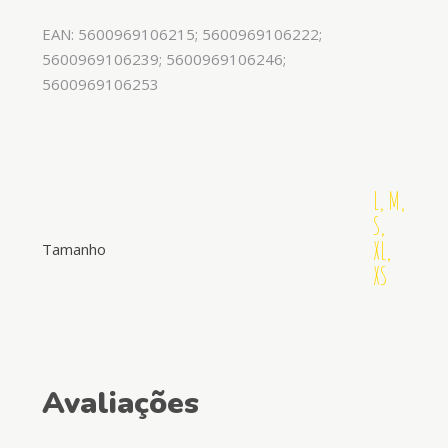
EAN: 5600969106215; 5600969106222;
5600969106239; 5600969106246;
5600969106253
L, M,
S,
XL,
Tamanho
XS
Avaliações