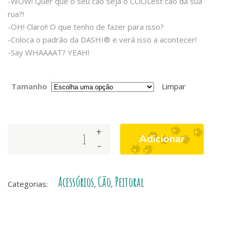
-WOW! Quer que o seu cão seja o COOLest cão da sua
rua?!
-OH! Claro!! O que tenho de fazer para isso?
-Coloca o padrão da DASHI® e verá isso a acontecer!
-Say WHAAAAT? YEAH!
Tamanho
Limpar
+
BRUTUS
Adicionar
-
NEO
MESH
quantity
Acessórios
Cão
Peitoral
Categorias:
,
,