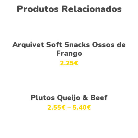
Produtos Relacionados
Adicionar
Arquivet Soft Snacks Ossos de
Frango
2.25
€
This
Ver opções
product
Plutos Queijo & Beef
has
2.55
€
–
5.40
€
multiple
variants.
The
This
options