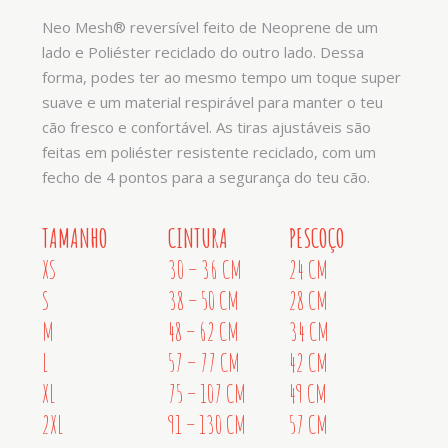
Neo Mesh® reversível feito de Neoprene de um
lado e Poliéster reciclado do outro lado. Dessa
forma, podes ter ao mesmo tempo um toque super
suave e um material respirável para manter o teu
cão fresco e confortável. As tiras ajustáveis são
feitas em poliéster resistente reciclado, com um
fecho de 4 pontos para a segurança do teu cão.
TAMANHO
CINTURA
PESCOÇO
XS
30 – 36 CM
24 CM
S
38 – 50 CM
28 CM
M
48 – 62 CM
34 CM
L
57 – 77 CM
42 CM
XL
75 – 107 CM
49 CM
2XL
91 – 130 CM
57 CM