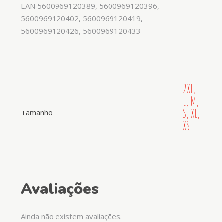
EAN 5600969120389, 5600969120396,
5600969120402, 5600969120419,
5600969120426, 5600969120433
2XL,
L, M,
S, XL,
Tamanho
XS
Avaliações
Ainda não existem avaliações.