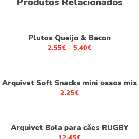
Produtos Relacionados
This
Ver opções
product
Plutos Queijo & Bacon
has
2.55
€
–
5.40
€
multiple
variants.
The
options
Adicionar
Arquivet Soft Snacks mini ossos mix
may
be
2.25
€
chosen
on
the
product
Adicionar
Arquivet Bola para cães RUGBY
page
12.45
€