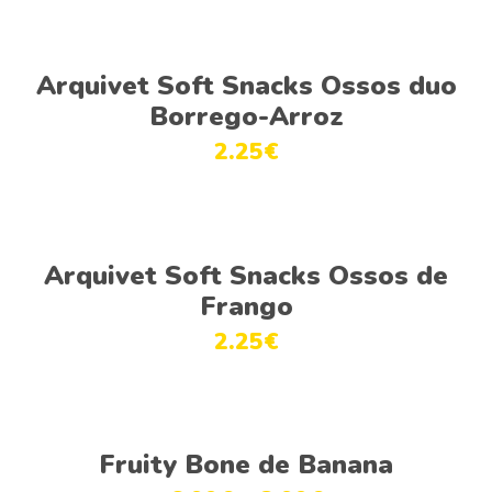
options
may
Adicionar
be
Arquivet Soft Snacks Ossos duo
chosen
Borrego-Arroz
on
2.25
€
the
product
page
Adicionar
Arquivet Soft Snacks Ossos de
Frango
2.25
€
This
Ver opções
product
Fruity Bone de Banana
has