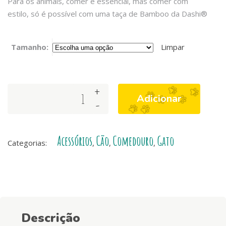
Para os animais, comer é essencial, mas comer com
estilo, só é possível com uma taça de Bamboo da Dashi®
Tamanho:
Limpar
+
Taça
Adicionar
-
Rosa
Bamboo
quantity
Acessórios
Cão
Comedouro
Gato
Categorias:
,
,
,
Descrição