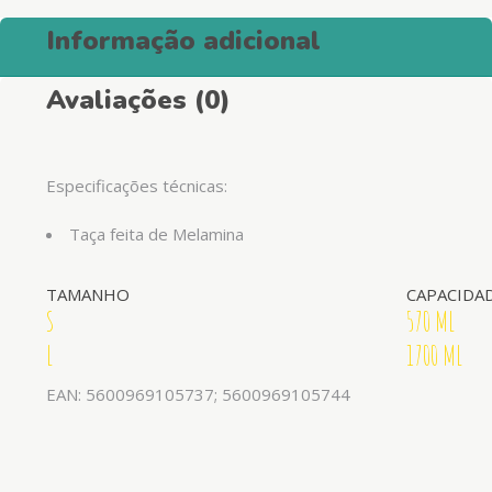
Informação adicional
Avaliações (0)
Especificações técnicas:
Taça feita de Melamina
TAMANHO
CAPACIDA
S
570 ML
L
1700 ML
EAN: 5600969105737; 5600969105744