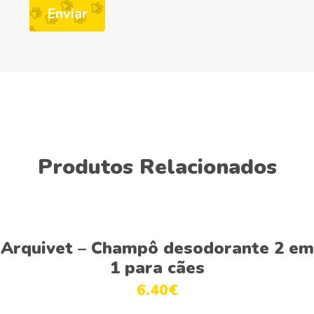
Produtos Relacionados
This
Ver opções
product
Arquivet – Champô desodorante 2 em
has
1 para cães
multiple
6.40
€
variants.
The