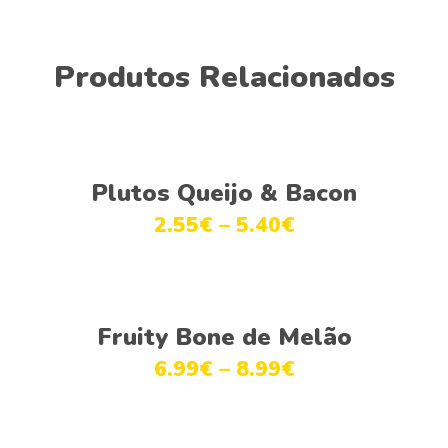
Produtos Relacionados
This
Ver opções
product
Plutos Queijo & Bacon
has
2.55
€
–
5.40
€
multiple
variants.
The
This
options
Ver opções
product
Fruity Bone de Melão
may
has
be
6.99
€
–
8.99
€
multiple
chosen
variants.
on
The
the
This