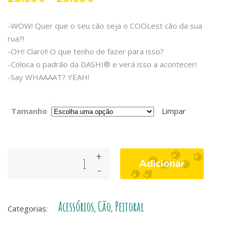
-WOW! Quer que o seu cão seja o COOLest cão da sua
rua?!
-OH! Claro!! O que tenho de fazer para isso?
-Coloca o padrão da DASHI® e verá isso a acontecer!
-Say WHAAAAT? YEAH!
Tamanho
Limpar
+
SWEEPEA
Adicionar
-
NEO
MESH
quantity
Acessórios
Cão
Peitoral
Categorias:
,
,