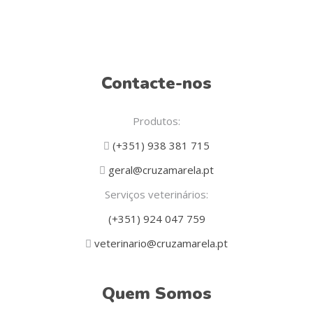
page
Contacte-nos
Produtos:
(+351) 938 381 715
geral@cruzamarela.pt
Serviços veterinários:
(+351) 924 047 759
veterinario@cruzamarela.pt
Quem Somos