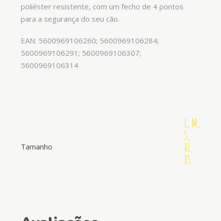
poliéster resistente, com um fecho de 4 pontos
para a segurança do seu cão.
EAN: 5600969106260; 5600969106284;
5600969106291; 5600969106307;
5600969106314
L, M,
S,
XL,
Tamanho
XS