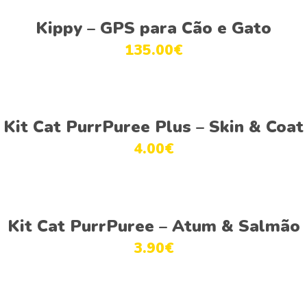
This
Ver opções
product
Kippy – GPS para Cão e Gato
has
135.00
€
multiple
variants.
The
This
options
Ver opções
product
Kit Cat PurrPuree Plus – Skin & Coat
may
has
be
4.00
€
multiple
chosen
variants.
on
The
the
This
options
product
Ver opções
product
Kit Cat PurrPuree – Atum & Salmão
may
page
has
be
3.90
€
multiple
chosen
variants.
on
The
the
This
options