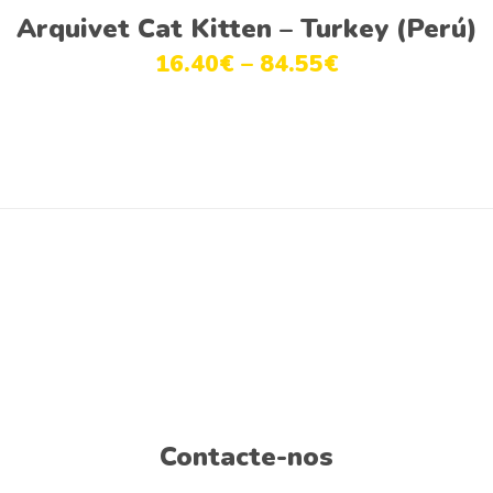
product
Ver opções
product
Arquivet Cat Kitten – Turkey (Perú)
may
page
has
be
16.40
€
–
84.55
€
multiple
chosen
variants.
on
The
the
options
product
may
page
be
chosen
on
the
product
page
Contacte-nos