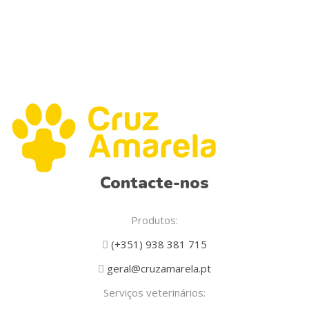
the
product
page
Contacte-nos
Produtos:
(+351) 938 381 715
geral@cruzamarela.pt
Serviços veterinários: