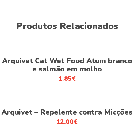
Produtos Relacionados
This
Ver opções
product
Arquivet Cat Wet Food Atum branco
has
e salmão em molho
multiple
1.85
€
variants.
The
options
This
may
Ver opções
product
be
Arquivet – Repelente contra Micções
has
chosen
12.00
€
multiple
on
variants.
the