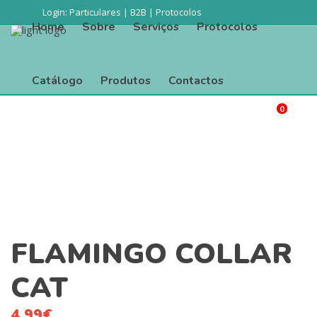
Login:
Particulares
|
B2B
|
Protocolos
Home
Sobre
Serviços
Protocolos
Catálogo
Produtos
Contactos
0
Procurar
Home
Sobre
Serviços
Protocolos
Catálogo
Produtos
Contactos
FLAMINGO COLLAR
CAT
4.99
€