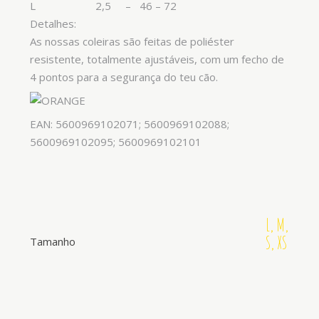
L 2,5 – 46 – 72
Detalhes:
As nossas coleiras são feitas de poliéster
resistente, totalmente ajustáveis, com um fecho de
4 pontos para a segurança do teu cão.
EAN: 5600969102071; 5600969102088;
5600969102095; 5600969102101
L, M,
S, XS
Tamanho