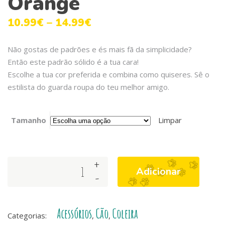
Orange
10.99
€
–
14.99
€
Não gostas de padrões e és mais fã da simplicidade?
Então este padrão sólido é a tua cara!
Escolhe a tua cor preferida e combina como quiseres. Sê o
estilista do guarda roupa do teu melhor amigo.
Tamanho
Limpar
+
Dashi
Adicionar
-
Solid
Colors
-
Acessórios
Cão
Coleira
Coleiras
Categorias:
,
,