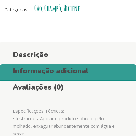
desodorante
Cão
Champô
Higiene
2
Categorias:
,
,
em
1
para
cães
quantity
Descrição
Informação adicional
Avaliações (0)
Especificações Técnicas:
• Instruções: Aplicar o produto sobre o pêlo
molhado, enxaguar abundantemente com água e
secar.