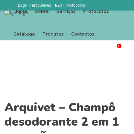
Login:
Particulares
|
B2B
|
Protocolos
Home
Sobre
Serviços
Protocolos
Catálogo
Produtos
Contactos
0
Procurar
Home
Sobre
Serviços
Protocolos
Catálogo
Produtos
Contactos
Arquivet – Champô
desodorante 2 em 1