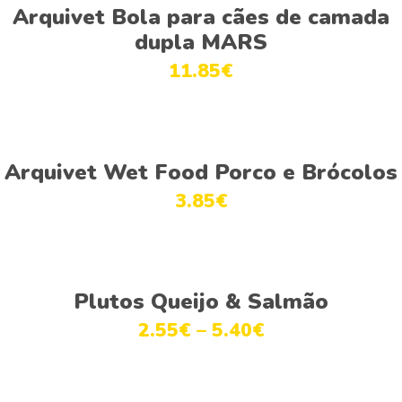
Adicionar
Arquivet Bola para cães de camada
dupla MARS
11.85
€
Adicionar
Arquivet Wet Food Porco e Brócolos
3.85
€
This
Ver opções
product
Plutos Queijo & Salmão
has
2.55
€
–
5.40
€
multiple
variants.
The