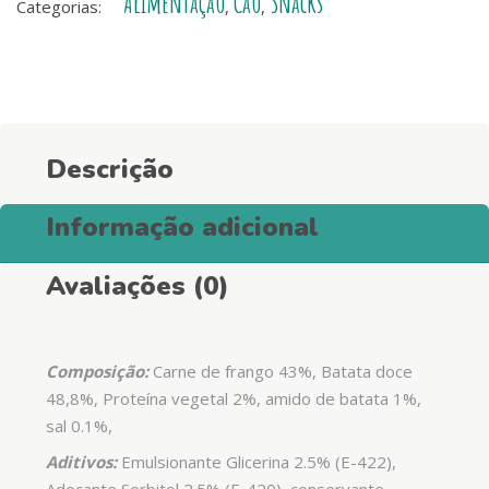
Alimentação
Cão
Snacks
Batata
Categorias:
,
,
Doce
quantity
Descrição
Informação adicional
Avaliações (0)
Composição:
Carne de frango 43%, Batata doce
48,8%, Proteína vegetal 2%, amido de batata 1%,
sal 0.1%,
Aditivos:
Emulsionante Glicerina 2.5% (E-422),