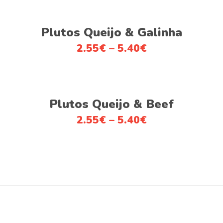
This
Ver opções
product
Plutos Queijo & Galinha
has
2.55
€
–
5.40
€
multiple
variants.
The
This
options
Ver opções
product
Plutos Queijo & Beef
may
has
be
2.55
€
–
5.40
€
multiple
chosen
variants.
on
The
the
options
product
may
page
be
chosen
on