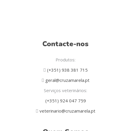
the
product
page
Contacte-nos
Produtos:
(+351) 938 381 715
geral@cruzamarela.pt
Serviços veterinários:
(+351) 924 047 759
veterinario@cruzamarela.pt