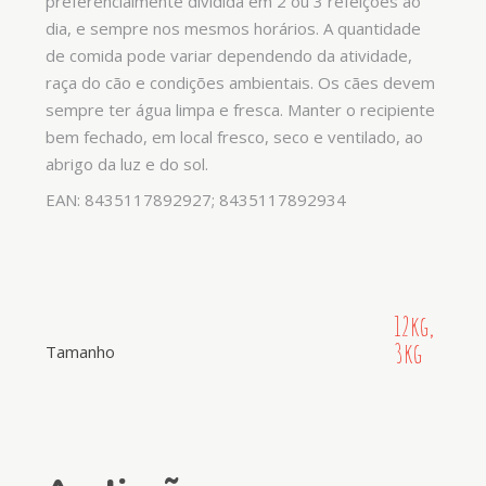
preferencialmente dividida em 2 ou 3 refeições ao
dia, e sempre nos mesmos horários. A quantidade
de comida pode variar dependendo da atividade,
raça do cão e condições ambientais. Os cães devem
sempre ter água limpa e fresca. Manter o recipiente
bem fechado, em local fresco, seco e ventilado, ao
abrigo da luz e do sol.
EAN: 8435117892927; 8435117892934
12kg,
3kg
Tamanho