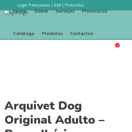
Login:
Particulares
|
B2B
|
Protocolos
Home
Sobre
Serviços
Protocolos
Catálogo
Produtos
Contactos
0
Procurar
Home
Sobre
Serviços
Protocolos
Catálogo
Produtos
Contactos
Arquivet Dog
Original Adulto –