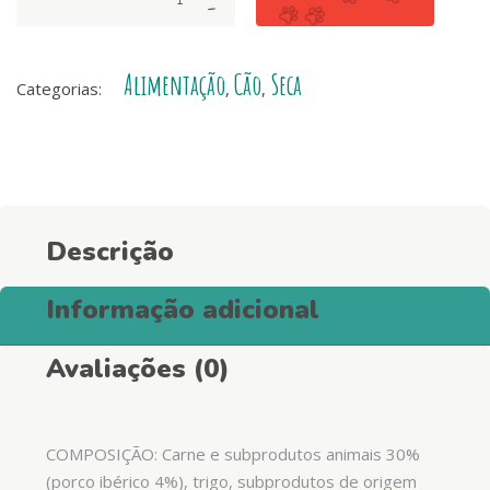
-
Dog
Original
Adulto
Alimentação
Cão
Seca
-
Categorias:
,
,
Porco
Ibérico
e
arroz
quantity
Descrição
Informação adicional
Avaliações (0)
COMPOSIÇÃO: Carne e subprodutos animais 30%
(porco ibérico 4%), trigo, subprodutos de origem