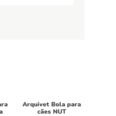
Adicionar
ara
Arquivet Bola para
a
cães NUT