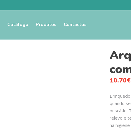
Catálogo
Produtos
Contactos
Arq
co
10.70
€
Brinquedo
quando se 
buscá-lo.
relevo e t
na higiene