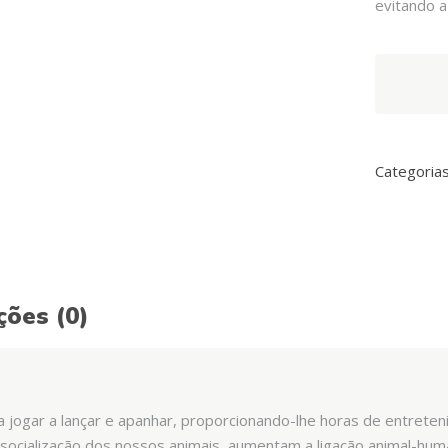
evitando a
Arquivet
Maçaroca
com
Som
quantity
Categoria
ções (0)
a jogar a lançar e apanhar, proporcionando-lhe horas de entrete
 socialização dos nossos animais, aumentam a ligação animal-hum