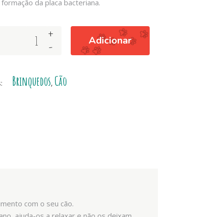
 formação da placa bacteriana.
+
Adicionar
-
Brinquedos
Cão
s:
,
nimento com o seu cão.
ano, ajuda-os a relaxar e não os deixam