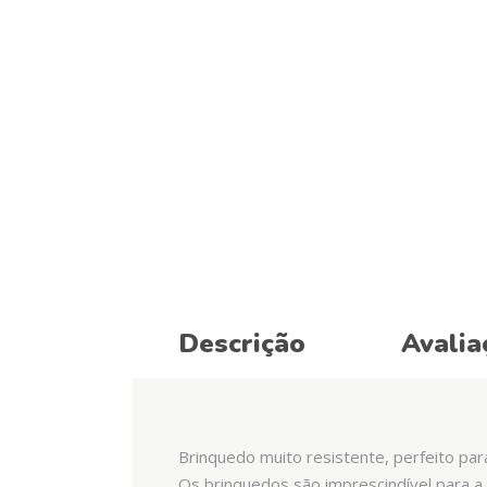
Descrição
Avalia
Brinquedo muito resistente, perfeito par
Os brinquedos são imprescindível para a