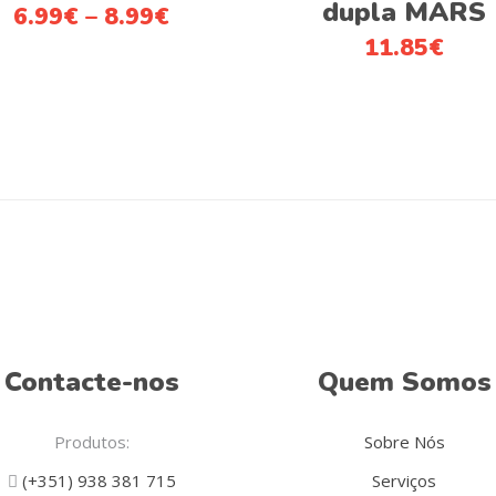
dupla MARS
6.99
€
–
8.99
€
variants.
11.85
€
The
options
may
be
chosen
on
the
product
page
Contacte-nos
Quem Somos
Produtos:
Sobre Nós
(+351) 938 381 715
Serviços