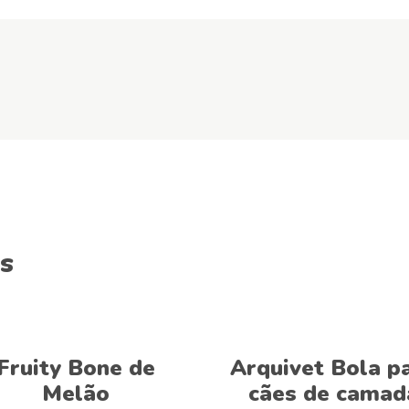
s
This
Ver opções
Adicionar
product
Fruity Bone de
Arquivet Bola p
has
Melão
cães de camad
multiple