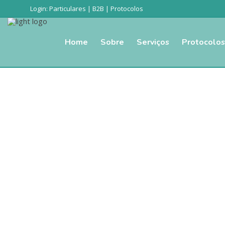
Login:
Particulares
|
B2B
|
Protocolos
Home
Sobre
Serviços
Protocolos