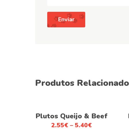
Produtos Relacionado
This
Ver opções
product
Plutos Queijo & Beef
has
2.55
€
–
5.40
€
multiple