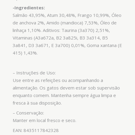
-Ingredientes:
Salmão 43,95%, Atum 30,48%, Frango 10,99%, Óleo
de anchova 2%, Amido (mandioca) 7,53%, Óleo de
linhaça 1,10%. Aditivos: Taurina (3a370) 2,51%,
Vitaminas (A3a672a, B2 3a825i, B3 3a314, B5
3a841, D3 3a671, E 3a700) 0,01%, Goma xantana (E
415) 1,43%.
– Instruções de Uso:
Use entre as refeições ou acompanhando a
alimentação. Os gatos devem estar sob supervisão
enquanto comem. Mantenha sempre água limpa e
fresca à sua disposição.
– Conservação:
Manter em local fresco e seco.
EAN: 8435117842328