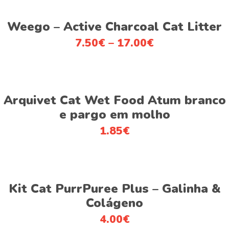
This
may
Ver opções
product
be
Weego – Active Charcoal Cat Litter
has
chosen
7.50
€
–
17.00
€
multiple
on
variants.
the
The
product
This
options
page
Ver opções
product
Arquivet Cat Wet Food Atum branco
may
has
be
e pargo em molho
multiple
chosen
1.85
€
variants.
on
The
the
options
product
This
may
page
Ver opções
product
be
Kit Cat PurrPuree Plus – Galinha &
has
chosen
Colágeno
multiple
on
4.00
€
variants.
the