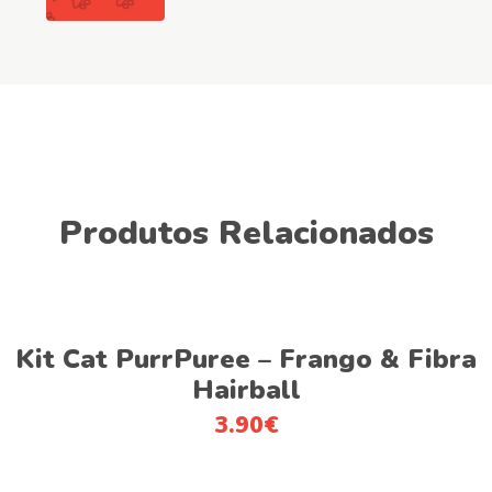
Produtos Relacionados
This
Ver opções
product
Kit Cat PurrPuree – Frango & Fibra
has
Hairball
multiple
3.90
€
variants.
The
options