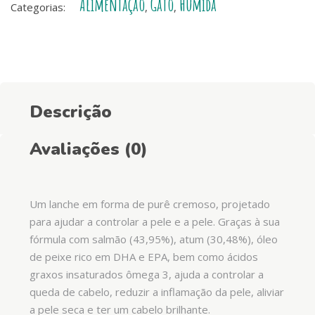
Alimentação
Gato
Húmida
Skin
Categorias:
,
,
&
Coat
–
Salmão
e
Descrição
Atum
quantity
Avaliações (0)
Um lanche em forma de purê cremoso, projetado
para ajudar a controlar a pele e a pele. Graças à sua
fórmula com salmão (43,95%), atum (30,48%), óleo
de peixe rico em DHA e EPA, bem como ácidos
graxos insaturados ômega 3, ajuda a controlar a
queda de cabelo, reduzir a inflamação da pele, aliviar
a pele seca e ter um cabelo brilhante.