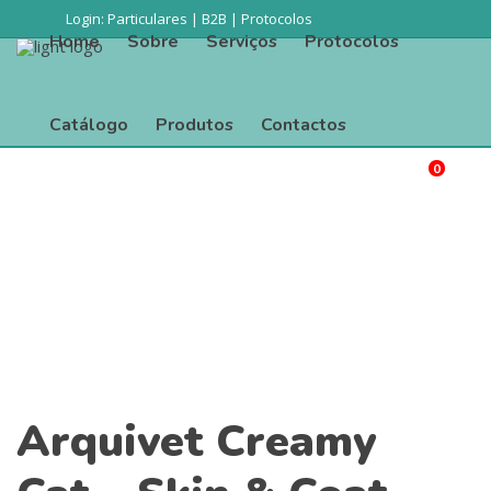
Login:
Particulares
|
B2B
|
Protocolos
Home
Sobre
Serviços
Protocolos
Catálogo
Produtos
Contactos
0
Procurar
Home
Sobre
Serviços
Protocolos
Catálogo
Produtos
Contactos
Arquivet Creamy