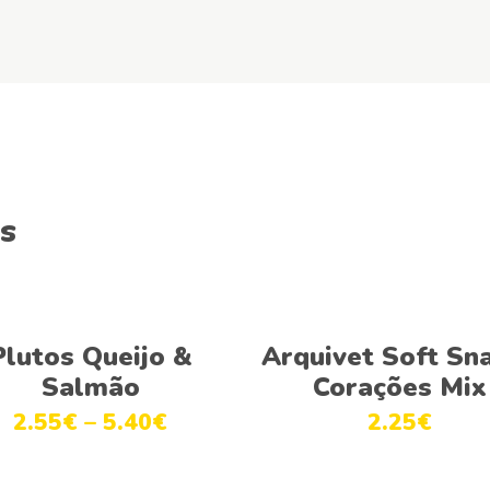
s
This
Ver opções
Adicionar
product
Plutos Queijo &
Arquivet Soft Sn
has
Salmão
Corações Mix
multiple
2.55
€
–
5.40
€
2.25
€
variants.
The
options