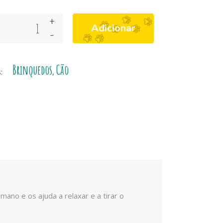
+
Adicionar
-
Brinquedos
Cão
s:
,
ano e os ajuda a relaxar e a tirar o