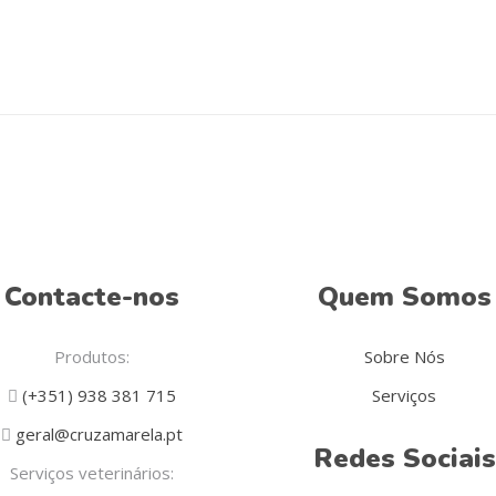
may
be
chosen
on
the
product
page
Contacte-nos
Quem Somos
Produtos:
Sobre Nós
(+351) 938 381 715
Serviços
geral@cruzamarela.pt
Redes Sociais
Serviços veterinários: