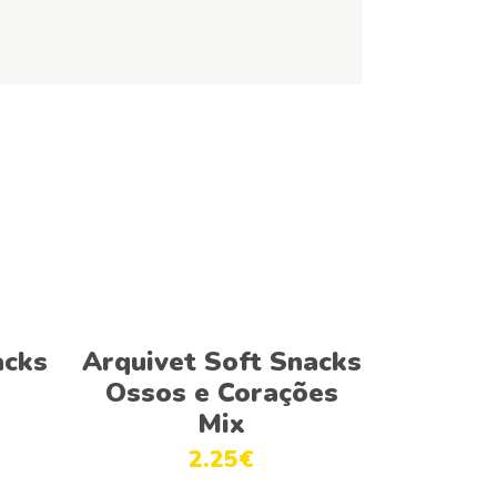
Adicionar
acks
Arquivet Soft Snacks
Ossos e Corações
Mix
2.25
€