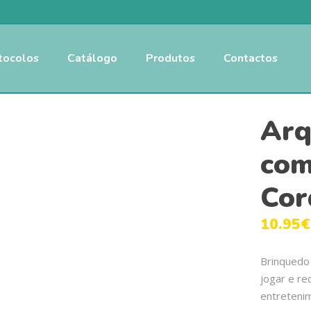
tocolos
Catálogo
Produtos
Contactos
Arq
com
Cor
10.95
€
Brinquedo 
jogar e re
entretenim