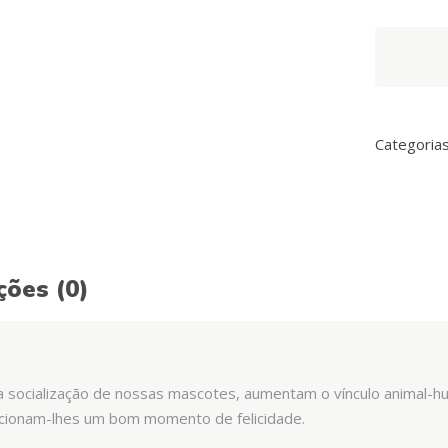
Arquivet
Argola
com
Trança
de
Categoria
Corda
de
Algodão
quantity
ções (0)
 socialização de nossas mascotes, aumentam o vínculo animal-hum
rcionam-lhes um bom momento de felicidade.