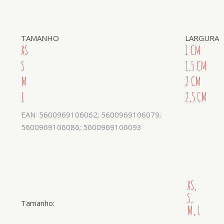
TAMANHO
LARGURA
XS
1 CM
S
1,5 CM
M
2 CM
L
2,5 CM
EAN: 5600969106062; 5600969106079;
5600969106086; 5600969106093
XS,
S,
Tamanho:
M, L