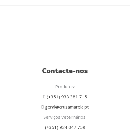
chosen
on
the
product
page
Contacte-nos
Produtos:
(+351) 938 381 715
geral@cruzamarela.pt
Serviços veterinários:
(+351) 924 047 759