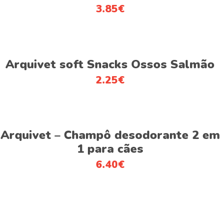
3.85
€
Adicionar
Arquivet soft Snacks Ossos Salmão
2.25
€
This
Ver opções
product
Arquivet – Champô desodorante 2 em
has
1 para cães
multiple
6.40
€
variants.
The
options
may
be