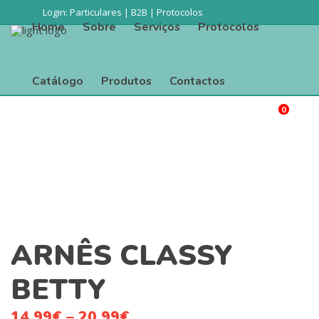
Login:
Particulares
|
B2B
|
Protocolos
Home
Sobre
Serviços
Protocolos
Catálogo
Produtos
Contactos
0
Procurar
Home
Sobre
Serviços
Protocolos
Catálogo
Produtos
Contactos
ARNÊS CLASSY
BETTY
14.99
€
–
20.99
€