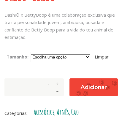
Dashi® x BettyBoop é uma colaboração exclusiva que
traz a personalidade jovem, ambiciosa, ousada e
confiante de Betty Boop para a vida do teu animal de
estimação.
Tamanho:
Limpar
+
ARNÊS
Adicionar
-
CLASSY
BETTY
quantity
Acessórios
Arnês
Cão
Categorias:
,
,