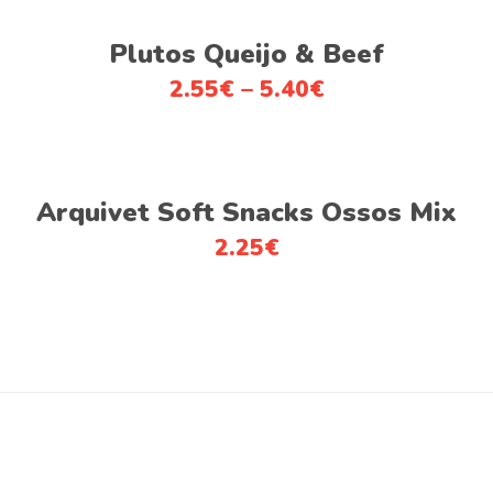
This
Ver opções
product
Plutos Queijo & Beef
has
2.55
€
–
5.40
€
multiple
variants.
The
options
Adicionar
Arquivet Soft Snacks Ossos Mix
may
be
2.25
€
chosen
on
the
product
page