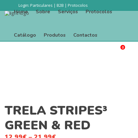
Login:
Particulares
|
B2B
|
Protocolos
Home
Sobre
Serviços
Protocolos
Catálogo
Produtos
Contactos
0
Procurar
Home
Sobre
Serviços
Protocolos
Catálogo
Produtos
Contactos
TRELA STRIPES³
GREEN & RED
12.99
€
–
21.99
€