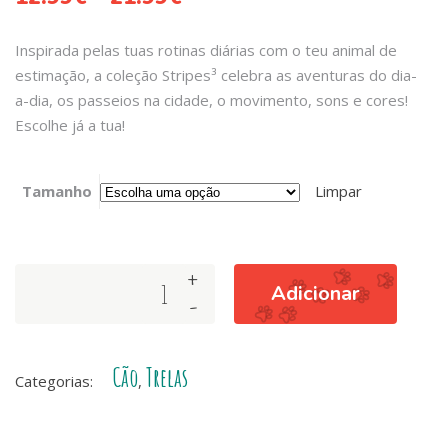
Inspirada pelas tuas rotinas diárias com o teu animal de
estimação, a coleção Stripes³ celebra as aventuras do dia-
a-dia, os passeios na cidade, o movimento, sons e cores!
Escolhe já a tua!
Tamanho
Limpar
+
TRELA
Adicionar
-
STRIPES³
GREEN
&
Cão
Trelas
RED
Categorias:
,
quantity