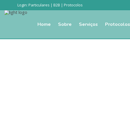
Login:
Particulares
|
B2B
|
Protocolos
Home
Sobre
Serviços
Protocolos