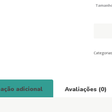
Tamanh
Trela
Colorflex
Preto
quantity
Categoria
ação adicional
Avaliações (0)