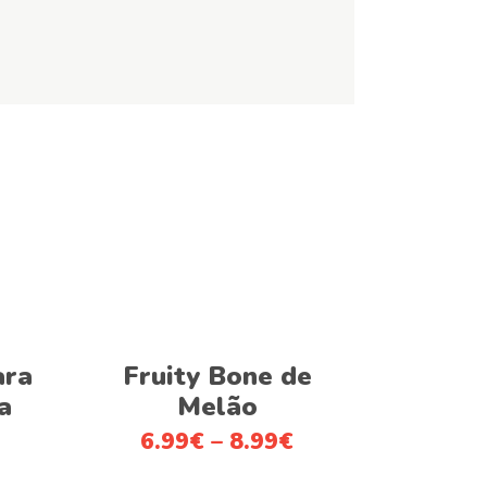
This
Ver opções
product
ara
Fruity Bone de
has
a
Melão
multiple
6.99
€
–
8.99
€
variants.
The