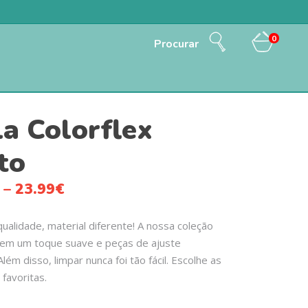
0
Procurar
la Colorflex
to
–
23.99
€
alidade, material diferente! A nossa coleção
tem um toque suave e peças de ajuste
Além disso, limpar nunca foi tão fácil. Escolhe as
 favoritas.