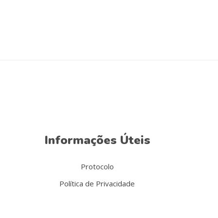
options
may
be
chosen
on
the
product
page
Informações Úteis
Protocolo
Política de Privacidade