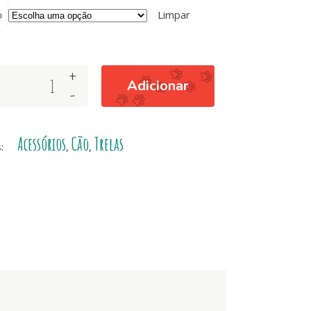
o
Limpar
+
Adicionar
-
Acessórios
Cão
Trelas
s:
,
,