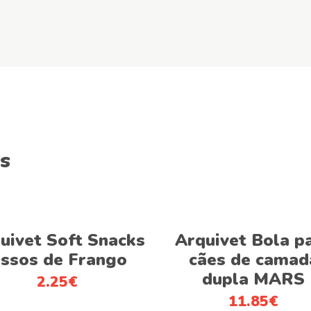
s
Adicionar
Adicionar
uivet Soft Snacks
Arquivet Bola p
ssos de Frango
cães de camad
dupla MARS
2.25
€
11.85
€