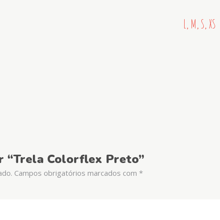
L, M, S, XS
r “Trela Colorflex Preto”
ado.
Campos obrigatórios marcados com
*