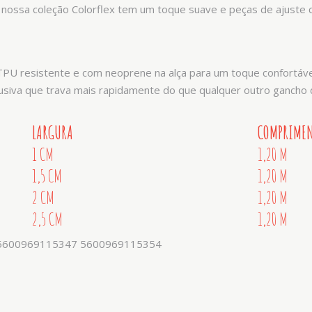
 nossa coleção Colorflex tem um toque suave e peças de ajuste co
e TPU resistente e com neoprene na alça para um toque confortáv
usiva que trava mais rapidamente do que qualquer outro gancho
LARGURA
COMPRIME
1 CM
1,20 M
1,5 CM
1,20 M
2 CM
1,20 M
2,5 CM
1,20 M
5600969115347 5600969115354