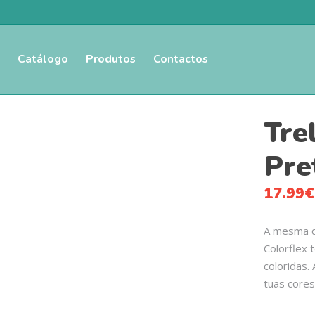
Catálogo
Produtos
Contactos
Tre
Pre
17.99
€
A mesma qu
Colorflex 
coloridas. 
tuas cores