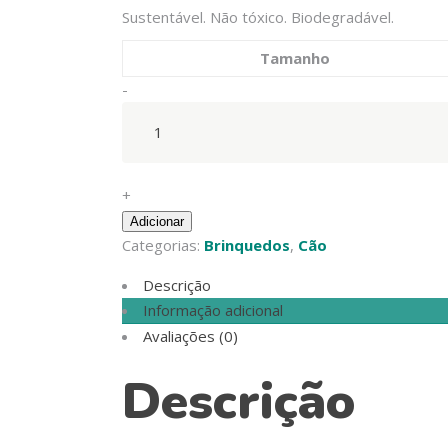
Sustentável. Não tóxico. Biodegradável.
Tamanho
Sodapup
-
-
Magnum
Collection
-
+
Bottle
Adicionar
Top
Categorias:
Brinquedos
,
Cão
Flyer
Descrição
quantity
Informação adicional
Avaliações (0)
Descrição