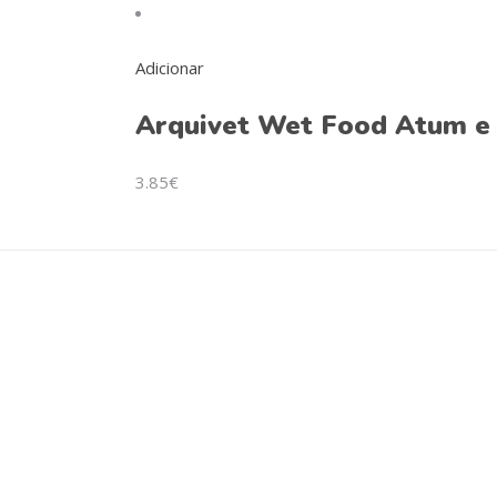
The
options
may
Adicionar
be
Arquivet Wet Food Atum e
chosen
on
the
3.85
€
product
page