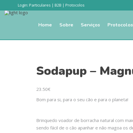
Login:
Particulares
|
B2B
|
Protocolos
Home
Sobre
Serviços
Protocolos
Sodapup – Magnu
23.50
€
Bom para si, para o seu cão e para o planeta!
Brinquedo voador de borracha natural com maio
sendo fácil de o cão apanhar e não magoa os d