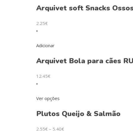
Arquivet soft Snacks Osso
2.25
€
Adicionar
Arquivet Bola para cães 
12.45
€
This
Ver opções
product
Plutos Queijo & Salmão
has
multiple
variants.
2.55
€
–
5.40
€