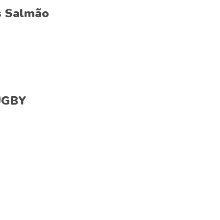
s Salmão
RUGBY