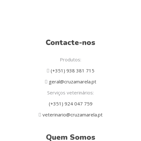
page
Contacte-nos
Produtos:
(+351) 938 381 715
geral@cruzamarela.pt
Serviços veterinários:
(+351) 924 047 759
veterinario@cruzamarela.pt
Quem Somos