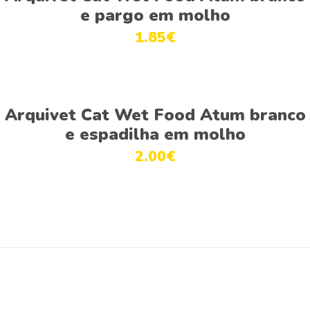
has
be
e pargo em molho
multiple
chosen
1.85
€
variants.
on
The
the
options
product
This
may
page
Ver opções
product
be
Arquivet Cat Wet Food Atum branco
has
chosen
e espadilha em molho
multiple
on
2.00
€
variants.
the
The
product
options
page
may
be
chosen
on
the
product