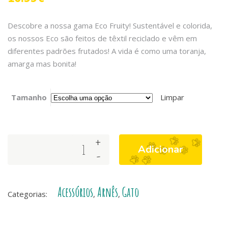
Descobre a nossa gama Eco Fruity! Sustentável e colorida,
os nossos Eco são feitos de têxtil reciclado e vêm em
diferentes padrões frutados! A vida é como uma toranja,
amarga mas bonita!
Tamanho
Limpar
+
SET
Adicionar
-
DE
GATO
ECO
Acessórios
Arnês
Gato
CARIBE
Categorias:
,
,
quantity