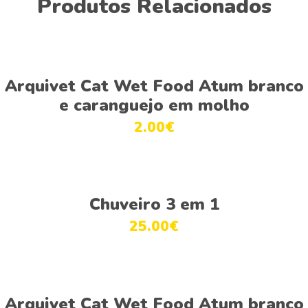
Produtos Relacionados
This
Ver opções
product
Arquivet Cat Wet Food Atum branco
has
e caranguejo em molho
multiple
2.00
€
variants.
The
options
This
may
Ver opções
product
be
Chuveiro 3 em 1
has
chosen
25.00
€
multiple
on
variants.
the
The
product
This
options
page
Ver opções
product
Arquivet Cat Wet Food Atum branco
may