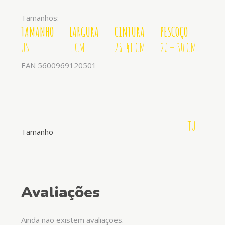
Tamanhos:
TAMANHO
LARGURA
CINTURA
PESCOÇO
US
1 CM
26-41 CM
20 – 30 CM
EAN 5600969120501
TU
Tamanho
Avaliações
Ainda não existem avaliações.