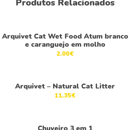
Produtos Relacionados
This
Ver opções
product
Arquivet Cat Wet Food Atum branco
has
e caranguejo em molho
multiple
2.00
€
variants.
The
options
This
may
Ver opções
product
be
Arquivet – Natural Cat Litter
has
chosen
11.35
€
multiple
on
variants.
the
The
product
This
options
page
Ver opções
product
Chuveiro 3 em 1
may