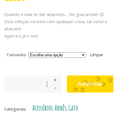
Quando a vida te der abacates… faz guacamole! 😉
Esta coleção vai bem com qualquer coisa, tal como o
abacate!
Agarra o já o teu!
Tamanho
Limpar
+
Set
Adicionar
-
de
Gato
Arnês
Acessórios
Arnês
Gato
+
Categorias:
,
,
Trela
Avocado