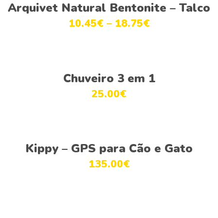
Ver opções
product
be
Arquivet Natural Bentonite – Talco
has
chosen
10.45
€
–
18.75
€
multiple
on
variants.
the
The
product
This
options
page
Ver opções
product
Chuveiro 3 em 1
may
has
be
25.00
€
multiple
chosen
variants.
on
The
the
This
options
product
Ver opções
product
Kippy – GPS para Cão e Gato
may
page
has
be
135.00
€
multiple
chosen
variants.
on
The
the
options
product
may