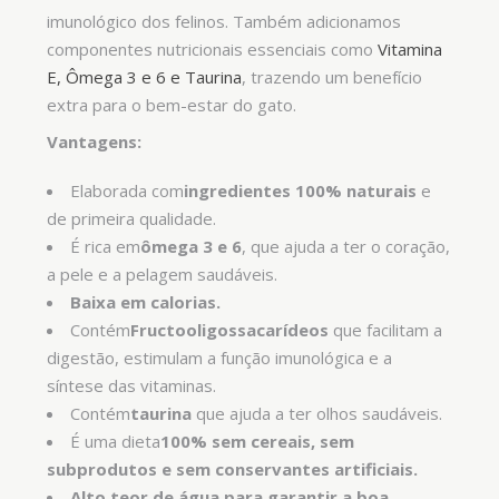
imunológico dos felinos. Também adicionamos
componentes nutricionais essenciais como
Vitamina
E, Ômega 3 e 6 e Taurina
, trazendo um benefício
extra para o bem-estar do gato.
Vantagens:
Elaborada com
ingredientes 100% naturais
e
de primeira qualidade.
É rica em
ômega 3 e 6
, que ajuda a ter o coração,
a pele e a pelagem saudáveis.
Baixa em calorias.
Contém
Fructooligossacarídeos
que facilitam a
digestão, estimulam a função imunológica e a
síntese das vitaminas.
Contém
taurina
que ajuda a ter olhos saudáveis.
É uma dieta
100% sem cereais, sem
subprodutos e sem conservantes artificiais.
Alto teor de água para garantir a boa