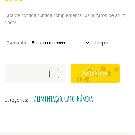
Lata de comida húmida complementar para gatos de atum
100%.
Tamanho
Limpar
+
Kit
Adicionar
-
Cat
Chicken,
Tuna
Alimentação
Gato
Húmida
&
Categorias:
,
,
Prawn
quantity