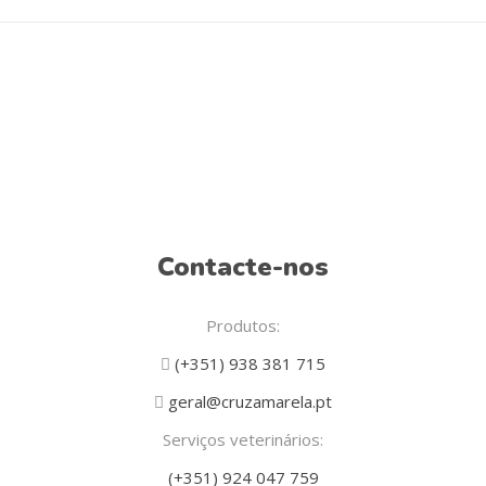
page
be
chosen
on
the
product
page
Contacte-nos
Produtos:
(+351) 938 381 715
geral@cruzamarela.pt
Serviços veterinários:
(+351) 924 047 759