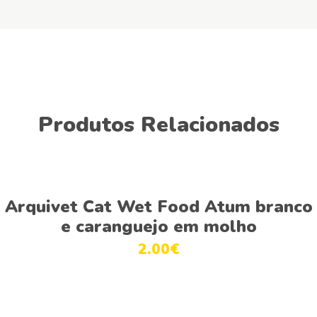
Produtos Relacionados
This
Ver opções
product
Arquivet Cat Wet Food Atum branco
has
e caranguejo em molho
multiple
2.00
€
variants.
The
options
This
may