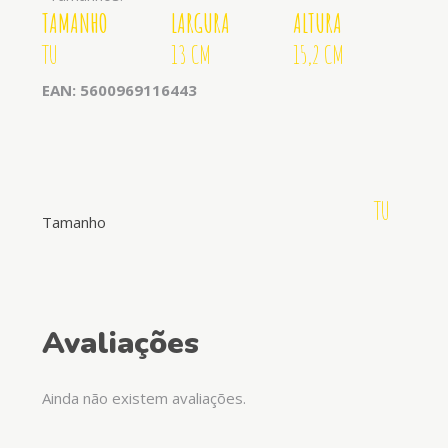
TAMANHO
LARGURA
ALTURA
TU
13 CM
15,2 CM
EAN: 5600969116443
TU
Tamanho
Avaliações
Ainda não existem avaliações.