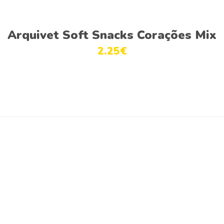
The
the
options
product
Adicionar
Arquivet Soft Snacks Corações Mix
may
page
be
2.25
€
chosen
on
the
product
page