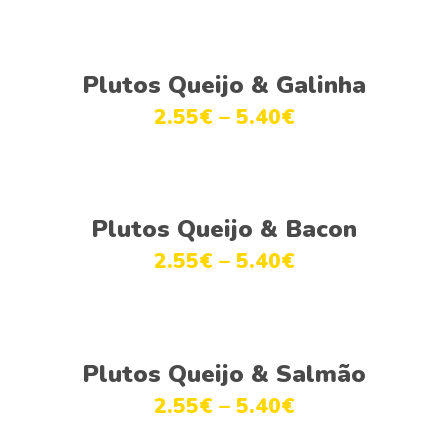
This
Ver opções
product
Plutos Queijo & Galinha
has
2.55
€
–
5.40
€
multiple
variants.
The
This
options
Ver opções
product
Plutos Queijo & Bacon
may
has
be
2.55
€
–
5.40
€
multiple
chosen
variants.
on
The
the
This
options
product
Ver opções
product
Plutos Queijo & Salmão
may
page
has
be
2.55
€
–
5.40
€
multiple
chosen
variants.
on