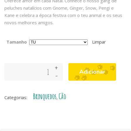
Oferece amor em cada Natal. Conhece o nosso gang de
peluches natalícios com Gnome, Ginger, Snow, Pengi e
Kane e celebra a época festiva com o teu animal e os seus
novos melhores amigos.
Tamanho
Limpar
+
GNOME
Adicionar
-
quantity
Brinquedos
Cão
Categorias:
,