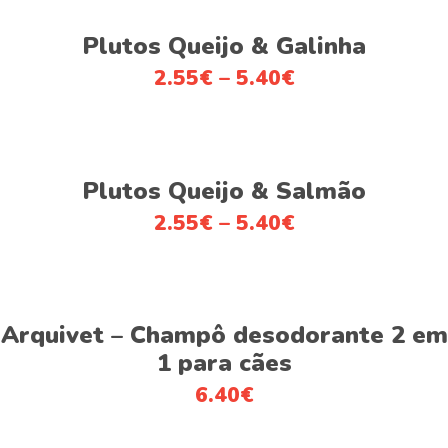
This
Ver opções
product
Plutos Queijo & Galinha
has
2.55
€
–
5.40
€
multiple
variants.
The
This
options
Ver opções
product
Plutos Queijo & Salmão
may
has
be
2.55
€
–
5.40
€
multiple
chosen
variants.
on
The
the
This
options
product
Ver opções
product
Arquivet – Champô desodorante 2 em
may
page
has
be
1 para cães
multiple
chosen
6.40
€
variants.
on
The
the