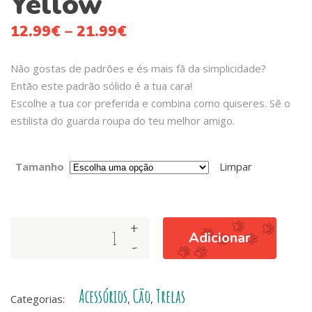
Yellow
12.99
€
–
21.99
€
Não gostas de padrões e és mais fã da simplicidade?
Então este padrão sólido é a tua cara!
Escolhe a tua cor preferida e combina como quiseres. Sê o
estilista do guarda roupa do teu melhor amigo.
Tamanho
Limpar
+
Dashi
Adicionar
-
Solid
Colors
-
Acessórios
Cão
Trelas
Trelas
Categorias:
,
,