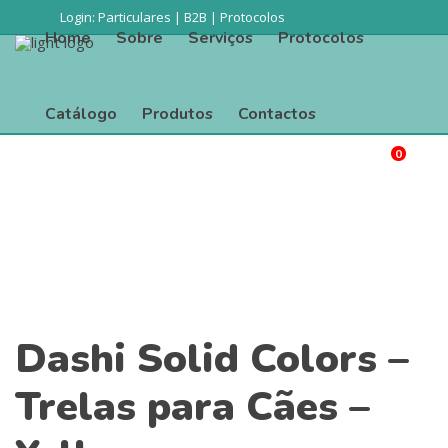
Login:
Particulares
|
B2B
|
Protocolos
Home
Sobre
Serviços
Protocolos
Catálogo
Produtos
Contactos
0
Procurar
Home
Sobre
Serviços
Protocolos
Catálogo
Produtos
Contactos
Dashi Solid Colors –
Trelas para Cães –