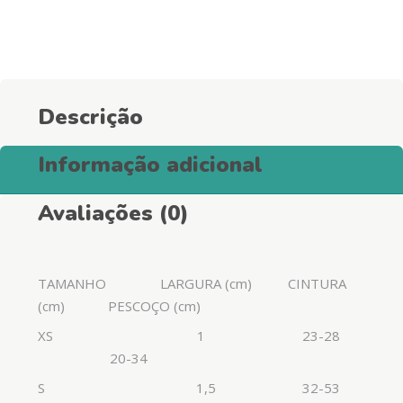
para
Cães
-
Sky
Blue
Descrição
quantity
Informação adicional
Avaliações (0)
TAMANHO LARGURA (cm) CINTURA
(cm) PESCOÇO (cm)
XS 1 23-28
20-34
S 1,5 32-53