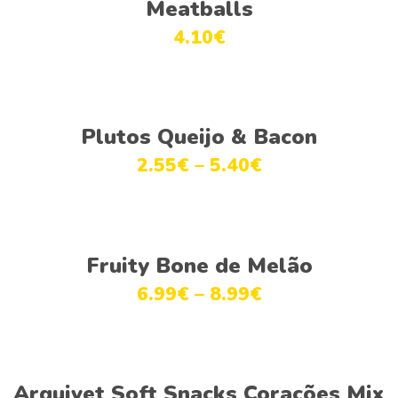
Meatballs
4.10
€
This
Ver opções
product
Plutos Queijo & Bacon
has
2.55
€
–
5.40
€
multiple
variants.
The
This
options
Ver opções
product
Fruity Bone de Melão
may
has
be
6.99
€
–
8.99
€
multiple
chosen
variants.
on
The
the
options
product
Adicionar
Arquivet Soft Snacks Corações Mix
may
page