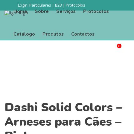
Login:
Particulares
|
B2B
|
Protocolos
Home
Sobre
Serviços
Protocolos
Catálogo
Produtos
Contactos
0
Procurar
Home
Sobre
Serviços
Protocolos
Catálogo
Produtos
Contactos
Dashi Solid Colors –
Arneses para Cães –