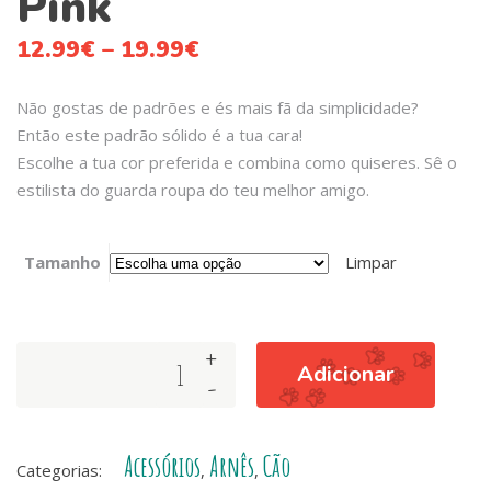
Pink
12.99
€
–
19.99
€
Não gostas de padrões e és mais fã da simplicidade?
Então este padrão sólido é a tua cara!
Escolhe a tua cor preferida e combina como quiseres. Sê o
estilista do guarda roupa do teu melhor amigo.
Tamanho
Limpar
+
Dashi
Adicionar
-
Solid
Colors
–
Acessórios
Arnês
Cão
Arneses
Categorias:
,
,