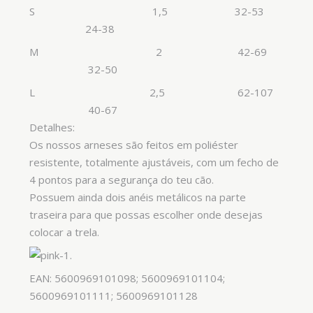
S 1,5 32-53
24-38
M 2 42-69
32-50
L 2,5 62-107
40-67
Detalhes:
Os nossos arneses são feitos em poliéster
resistente, totalmente ajustáveis, com um fecho de
4 pontos para a segurança do teu cão.
Possuem ainda dois anéis metálicos na parte
traseira para que possas escolher onde desejas
colocar a trela.
EAN: 5600969101098; 5600969101104;
5600969101111; 5600969101128