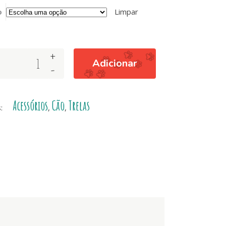
o
Limpar
+
Adicionar
-
Acessórios
Cão
Trelas
s:
,
,