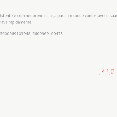
resistente e com neoprene na alça para um toque confortável e s
trava rapidamente.
 5600969103948; 5600969100473
L, M, S, XS