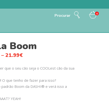
0
Procurar
la Boom
–
21.99
€
r que o seu cão seja o COOLest cão da sua
!! O que tenho de fazer para isso?
o padrão Boom da DASHI® e verá isso a
AAAT? YEAH!