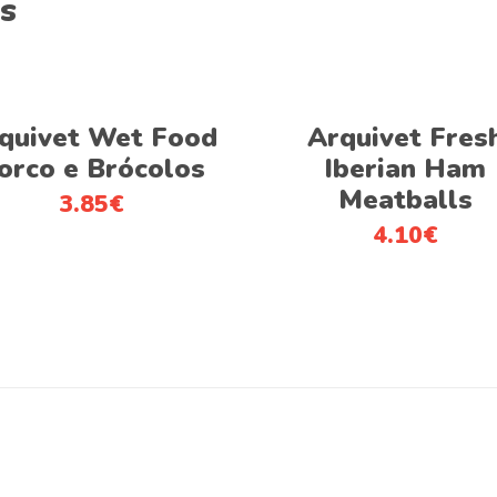
s
Adicionar
Adicionar
quivet Wet Food
Arquivet Fres
orco e Brócolos
Iberian Ham
Meatballs
3.85
€
4.10
€