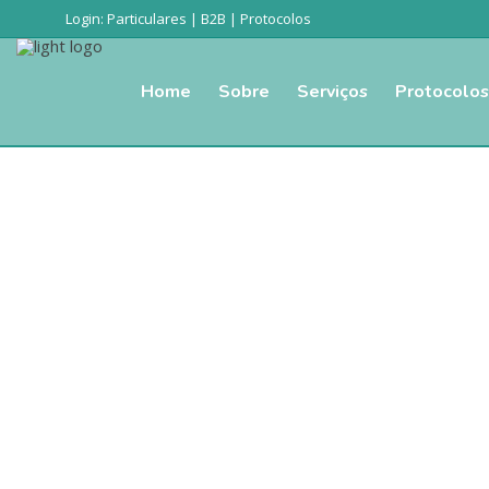
Login:
Particulares
|
B2B
|
Protocolos
Home
Sobre
Serviços
Protocolos