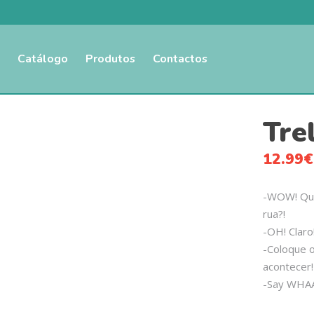
Catálogo
Produtos
Contactos
Tre
12.99
€
-WOW! Que
rua?!
-OH! Claro
-Coloque 
acontecer!
-Say WHA