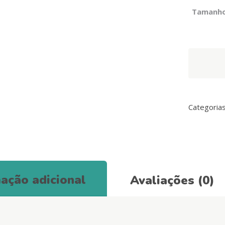
Tamanh
Trela
Boom
quantity
Categoria
ação adicional
Avaliações (0)