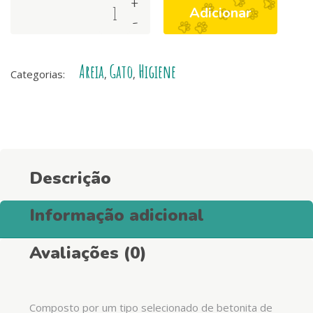
+
Arquivet
Adicionar
-
Natural
Bentonite
Carvão
Areia
Gato
Higiene
Ativo
Categorias:
,
,
quantity
Descrição
Informação adicional
Avaliações (0)
Composto por um tipo selecionado de betonita de