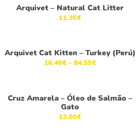
Ver opções
product
Arquivet – Natural Cat Litter
has
11.35
€
multiple
variants.
The
This
options
Ver opções
product
Arquivet Cat Kitten – Turkey (Perú)
may
has
be
16.40
€
–
84.55
€
multiple
chosen
variants.
on
The
the
This
options
product
Ver opções
product
Cruz Amarela – Óleo de Salmão –
may
page
has
be
Gato
multiple
chosen
13.00
€
variants.
on
The
the
options
product