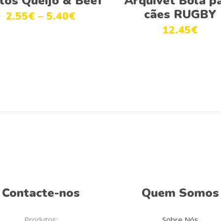
tos Queijo & Beef
Arquivet Bola p
has
cães RUGBY
2.55
€
–
5.40
€
multiple
12.45
€
variants.
The
options
may
be
chosen
on
the
product
page
Contacte-nos
Quem Somos
Produtos:
Sobre Nós