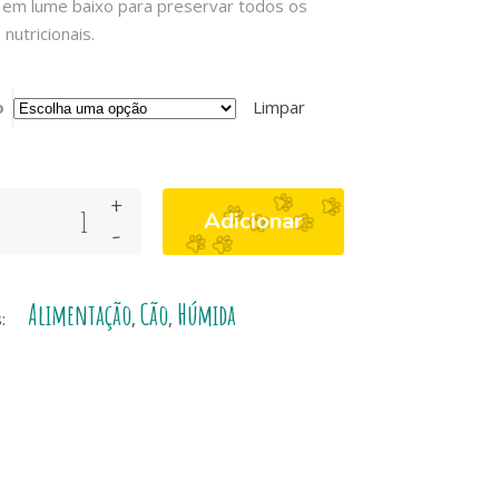
 em lume baixo para preservar todos os
nutricionais.
o
Limpar
+
Adicionar
-
Alimentação
Cão
Húmida
s:
,
,