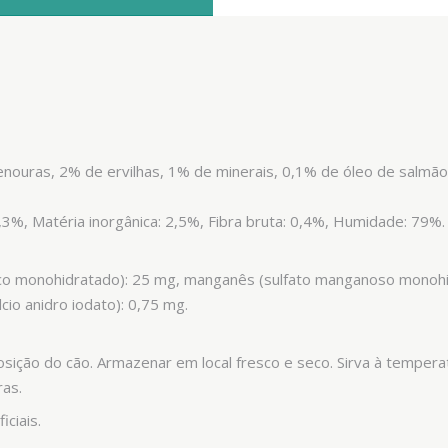
nouras, 2% de ervilhas, 1% de minerais, 0,1% de óleo de salmão
3%, Matéria inorgânica: 2,5%, Fibra bruta: 0,4%, Humidade: 79%.
zinco monohidratado): 25 mg, manganês (sulfato manganoso monohi
lcio anidro iodato): 0,75 mg.
osição do cão. Armazenar em local fresco e seco. Sirva à temper
ras.
ciais.