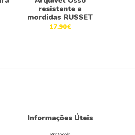
ara
Arquivet Osso
resistente a
mordidas RUSSET
17.90
€
Informações Úteis
Protocolo