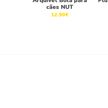
Arquivet Bola para
Plu
cães NUT
12.90
€