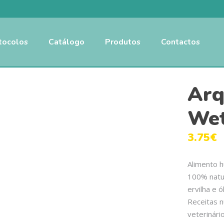
tocolos
Catálogo
Produtos
Contactos
Arq
Wet
3.75
€
Alimento 
100% natur
ervilha e 
Receitas n
veterinário