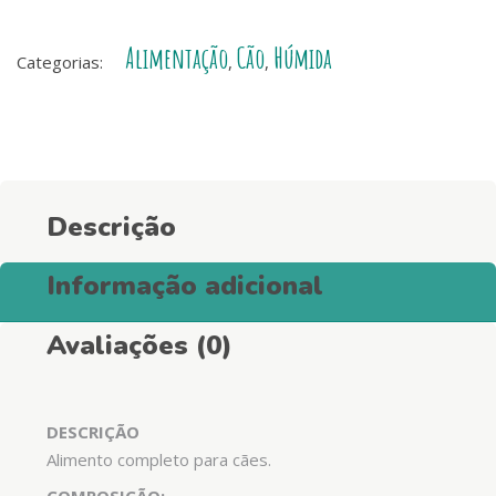
Adulto
Wet
Alimentação
Cão
Húmida
Food
Categorias:
,
,
-
Salmão
e
Peru
quantity
Descrição
Informação adicional
Avaliações (0)
DESCRIÇÃO
Alimento completo para cães.