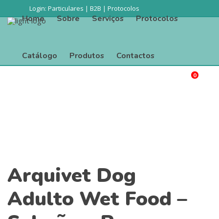
Login:
Particulares
|
B2B
|
Protocolos
Home
Sobre
Serviços
Protocolos
Catálogo
Produtos
Contactos
0
Procurar
Home
Sobre
Serviços
Protocolos
Catálogo
Produtos
Contactos
Arquivet Dog
Adulto Wet Food –