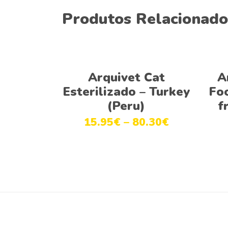
Produtos Relacionado
This
Ver opções
product
Arquivet Cat
A
has
Esterilizado – Turkey
Fo
multiple
(Peru)
f
variants.
15.95
€
–
80.30
€
The
options
may
be
chosen
on
the
product
page