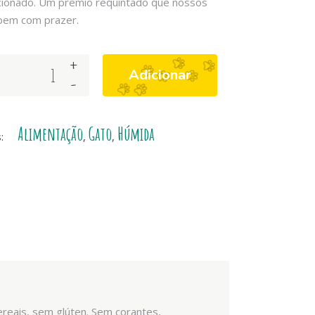
icionado. Um prêmio requintado que nossos
bem com prazer.
+
Adicionar
-
Alimentação
Gato
Húmida
s:
,
,
ereais, sem glúten. Sem corantes,