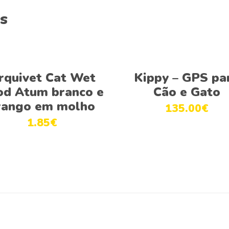
s
This
Ver opções
Ver opções
product
rquivet Cat Wet
Kippy – GPS pa
has
od Atum branco e
Cão e Gato
multiple
rango em molho
135.00
€
variants.
1.85
€
The
options
may
be
chosen
on
the
product
page