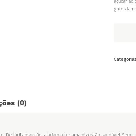
açúcar ad
gatos lam
Arquivet
Creamy
Cat
Treats
-
Categoria
Snack
Cremoso
de
Frango
quantity
ções (0)
go. De fácil absorção, ajudam a ter uma digestão saudável. Sem c