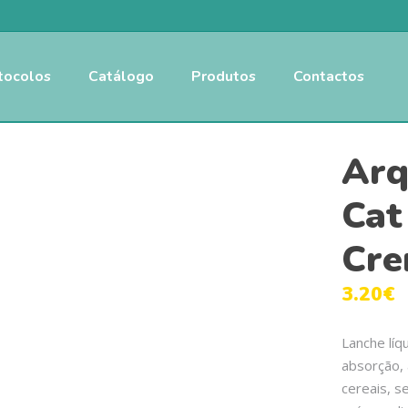
tocolos
Catálogo
Produtos
Contactos
Arq
Cat
Cre
3.20
€
Lanche líq
absorção, 
cereais, s