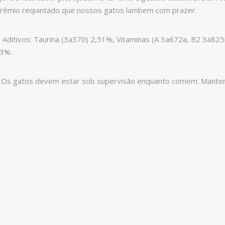
prêmio requintado que nossos gatos lambem com prazer.
Aditivos: Taurina (3a370) 2,51%, Vitaminas (A 3a672a, B2 3a825
53%.
. Os gatos devem estar sob supervisão enquanto comem. Manten