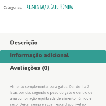
Food
Alimentação
Gato
Húmida
Atum
Categorias:
,
,
branco
e
queijo
em
molho
Descrição
quantity
Informação adicional
Avaliações (0)
Alimento complementar para gatos. Dar de 1 a 2
latas por dia, segundo o peso do gato e dentro de
uma combinação equilibrada de alimento húmido e
seco. Deixar sempre agua fresca disponível ao