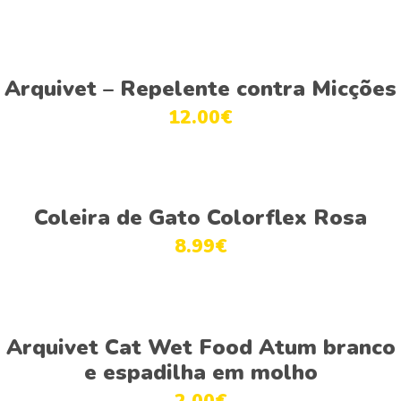
This
Ver opções
product
Arquivet – Repelente contra Micções
has
12.00
€
multiple
variants.
The
This
options
Ver opções
product
Coleira de Gato Colorflex Rosa
may
has
be
8.99
€
multiple
chosen
variants.
on
The
the
This
options
product
Ver opções
product
Arquivet Cat Wet Food Atum branco
may
page
has
be
e espadilha em molho
multiple
chosen
2.00
€