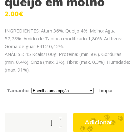
queijo em molho
2.00
€
INGREDIENTES: Atum 36%. Queijo 4%. Molho: Agua
57,78%. Amido de Tapioca modificado 1,80%. Aditivos:
Goma de guar E412 0,42%.
ANÁLISE: 45 Kcals/100g. Proteína: (min. 8%). Gorduras:
(min. 0,4%). Cinza (max. 3%). Fibra: (max. 0,3%). Humidade:
(max. 91%).
Tamanho
Limpar
+
Arquivet
Adicionar
-
Cat
Wet