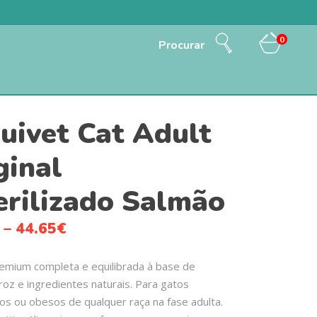
0
Procurar
uivet Cat Adult
ginal
erilizado Salmão
–
44.65
€
emium completa e equilibrada à base de
roz e ingredientes naturais. Para gatos
dos ou obesos de qualquer raça na fase adulta.