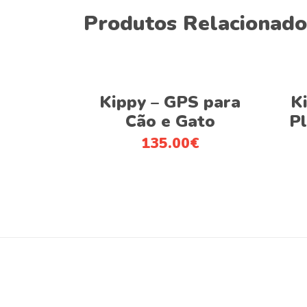
Produtos Relacionado
This
Ver opções
product
Kippy – GPS para
K
has
Cão e Gato
Pl
multiple
135.00
€
variants.
The
options
may
be
chosen
on
the
product
page