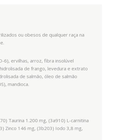
ilizados ou obesos de qualquer raça na
e.
), ervilhas, arroz, fibra insolúvel
 hidrolisada de frango, levedura e extrato
drolisada de salmão, óleo de salmão
OS), mandioca.
370) Taurina 1.200 mg, (3a910) L-carnitina
) Zinco 146 mg, (3b203) Iodo 3,8 mg,