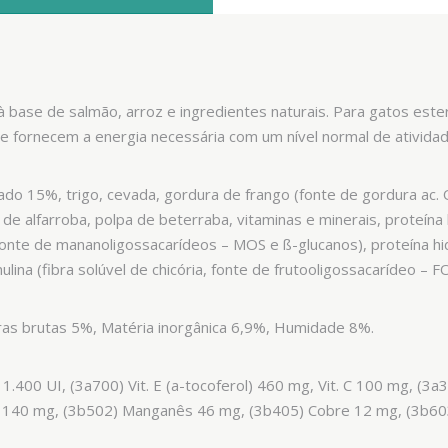
 base de salmão, arroz e ingredientes naturais. Para gatos ester
ue fornecem a energia necessária com um nível normal de atividad
 15%, trigo, cevada, gordura de frango (fonte de gordura ac. O-6
m de alfarroba, polpa de beterraba, vitaminas e minerais, proteína
onte de mananoligossacarídeos – MOS e ß-glucanos), proteína hi
ulina (fibra solúvel de chicória, fonte de frutooligossacarídeo – F
ras brutas 5%, Matéria inorgânica 6,9%, Humidade 8%.
3 1.400 UI, (3a700) Vit. E (a-tocoferol) 460 mg, Vit. C 100 mg, (3a
 140 mg, (3b502) Manganês 46 mg, (3b405) Cobre 12 mg, (3b603