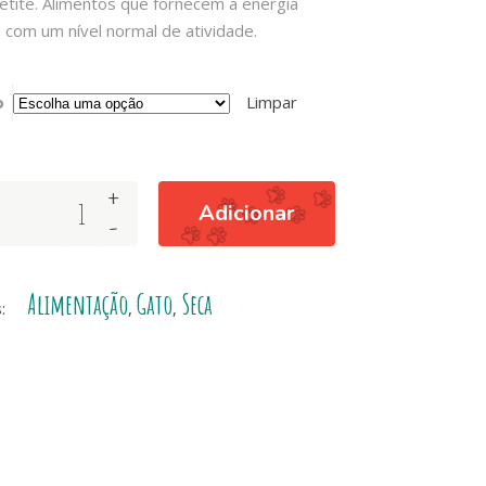
tite. Alimentos que fornecem a energia
 com um nível normal de atividade.
o
Limpar
+
Adicionar
-
Alimentação
Gato
Seca
o
s:
,
,