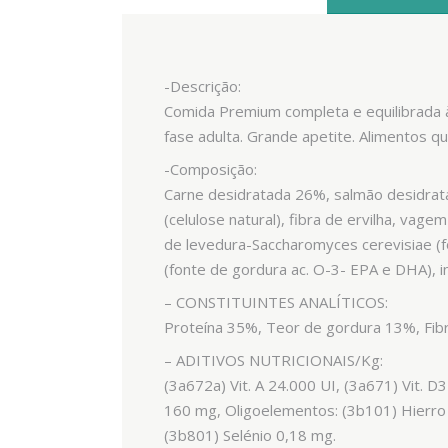
-Descrição:
Comida Premium completa e equilibrada à
fase adulta. Grande apetite. Alimentos q
-Composição:
Carne desidratada 26%, salmão desidratado
(celulose natural), fibra de ervilha, vage
de levedura-Saccharomyces cerevisiae (f
(fonte de gordura ac. O-3- EPA e DHA), in
– CONSTITUINTES ANALÍTICOS:
Proteína 35%, Teor de gordura 13%, Fib
– ADITIVOS NUTRICIONAIS/Kg:
(3a672a) Vit. A 24.000 UI, (3a671) Vit. D
160 mg, Oligoelementos: (3b101) Hierro
(3b801) Selénio 0,18 mg.