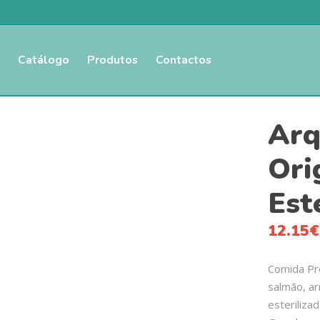
Catálogo
Produtos
Contactos
Arq
Ori
Est
12.15
€
Comida Pr
salmão, ar
esteriliza