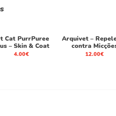
s
This
Ver opções
Ver opções
product
it Cat PurrPuree
Arquivet – Repel
has
us – Skin & Coat
contra Micçõe
multiple
4.00
€
12.00
€
variants.
The
options
may
be
chosen
on
the
product
page