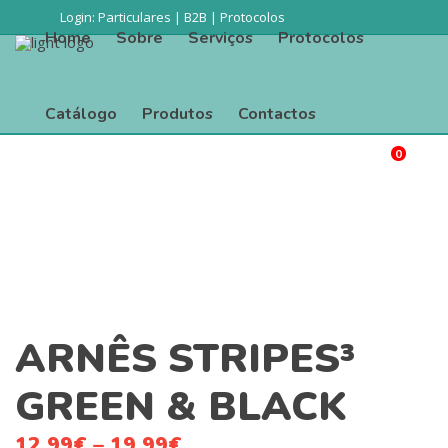
Login:
Particulares
|
B2B
|
Protocolos
Home
Sobre
Serviços
Protocolos
Catálogo
Produtos
Contactos
0
Procurar
Home
Sobre
Serviços
Protocolos
Catálogo
Produtos
Contactos
ARNÊS STRIPES³
GREEN & BLACK
12.99
€
–
19.99
€