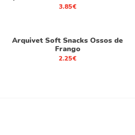
be
3.85
€
chosen
on
the
product
Adicionar
Arquivet Soft Snacks Ossos de
page
Frango
2.25
€