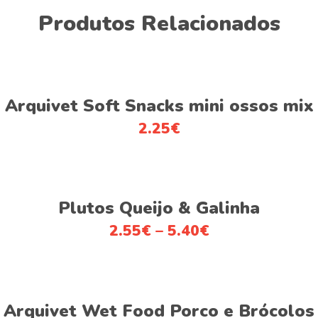
Produtos Relacionados
Adicionar
Arquivet Soft Snacks mini ossos mix
2.25
€
This
Ver opções
product
Plutos Queijo & Galinha
has
2.55
€
–
5.40
€
multiple
variants.
The
options
Adicionar
Arquivet Wet Food Porco e Brócolos
may