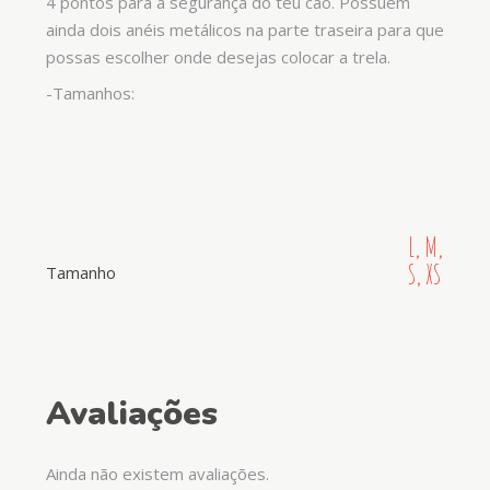
4 pontos para a segurança do teu cão. Possuem
ainda dois anéis metálicos na parte traseira para que
possas escolher onde desejas colocar a trela.
-Tamanhos:
L, M,
S, XS
Tamanho
Avaliações
Ainda não existem avaliações.