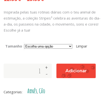
Inspirada pelas tuas rotinas diárias com o teu animal de
estimação, a coleção Stripes³ celebra as aventuras do dia-
a-dia, os passeios na cidade, o movimento, sons e cores!
Escolhe já a tua!
Tamanho
Limpar
+
ARNÊS
Adicionar
-
STRIPES³
GREEN
&
Arnês
Cão
BLACK
Categorias:
,
quantity