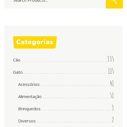
for:
chosen
on
the
product
page
Categorias
335
Cão
115
Gato
41
Acessórios
51
Alimentação
3
Brinquedos
2
Diversos