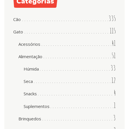
Categorias
335
Cão
115
Gato
41
Acessórios
51
Alimentação
33
Húmida
12
Seca
4
Snacks
1
Suplementos
3
Brinquedos