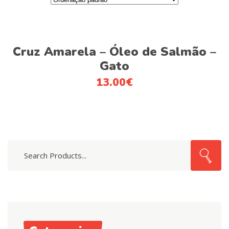
This
Ver opções
product
Cruz Amarela – Óleo de Salmão –
has
Gato
multiple
13.00
€
variants.
The
options
may
be
Search
chosen
for:
on
the
product
page