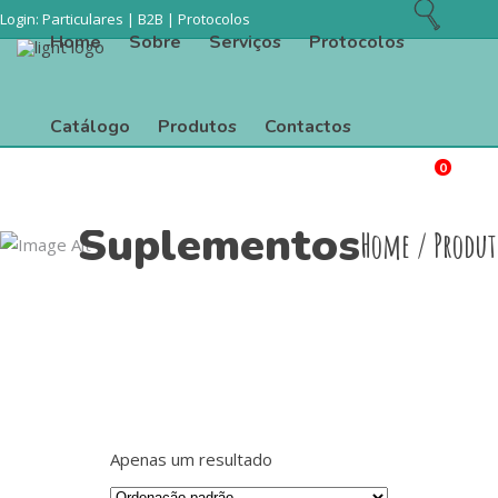
Login:
Particulares
|
B2B
|
Protocolos
Home
Sobre
Serviços
Protocolos
Catálogo
Produtos
Contactos
0
Procurar
Home
Sobre
Serviços
Protocolos
Suplementos
Home
/
Produt
Catálogo
Produtos
Contactos
Apenas um resultado